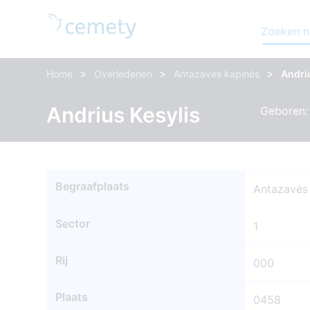
Zoeken n
>
>
>
Home
Overledenen
Antazavės kapinės
Andri
Andrius Kesylis
Geboren:
Begraafplaats
Antazavės
Sector
1
Rij
000
Plaats
0458