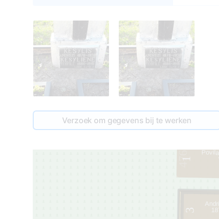
Verzoek om gegevens bij te werken
Povil
476
1
Andr
18
3