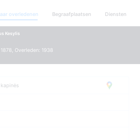
aar overledenen
Begraafplaatsen
Diensten
us Kesylis
 1878, Overleden: 1938
 kapinės