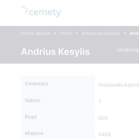
>
>
>
Strona główna
Zmarli
Antazavės kapinės
Andr
Andrius Kesylis
Urodzony
Cmentarz
Antazavės kapin
Sektor
1
Rząd
000
Miejsce
0458