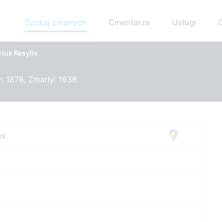
Szukaj zmarłych
Cmentarze
Usługi
ius Kesylis
: 1878, Zmarły: 1938
ės