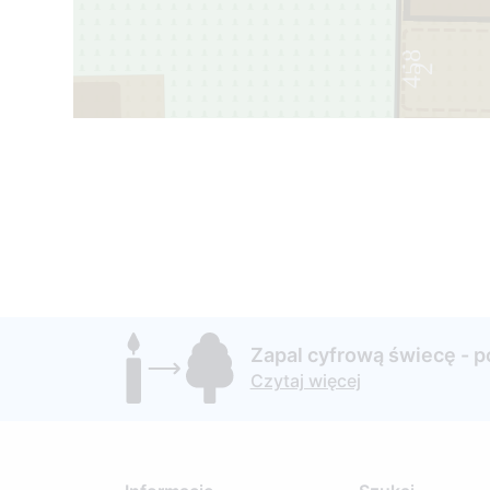
458
2
1
Zapal cyfrową świecę - 
Czytaj więcej