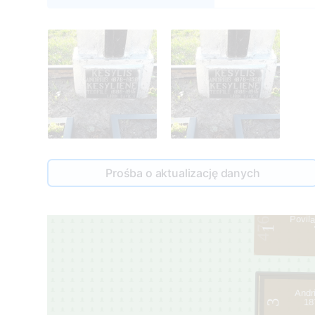
Prośba o aktualizację danych
Povil
476
1
Andr
18
3