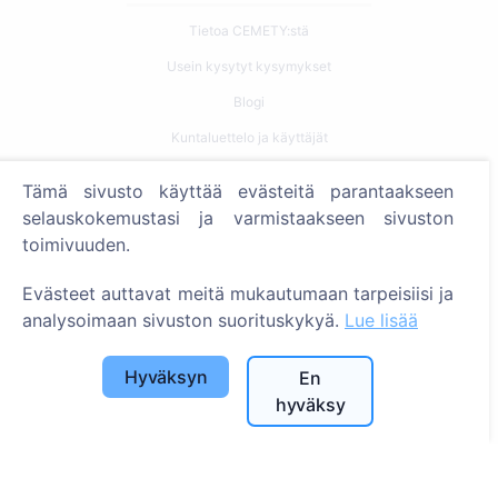
Tietoa CEMETY:stä
Usein kysytyt kysymykset
Blogi
Kuntaluettelo ja käyttäjät
Tietosuojakäytäntö
Tämä sivusto käyttää evästeitä parantaakseen
Maksukäytäntö
selauskokemustasi ja varmistaakseen sivuston
toimivuuden.
Evästeasetukset
Evästeet auttavat meitä mukautumaan tarpeisiisi ja
Haku
analysoimaan sivuston suorituskykyä.
Lue lisää
Etsi vainajia
Etsi hautausmaita
Hyväksyn
En
hyväksy
Palvelut
Yhteystiedot