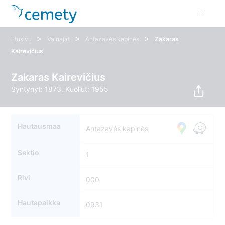
>
>
>
Etusivu
Vainajat
Antazavės kapinės
Zakaras
Kairevičius
Zakaras Kairevičius
Syntynyt: 1873, Kuollut: 1955
Hautausmaa
Antazavės kapinės
Sektio
1
Rivi
000
Hautapaikka
0931