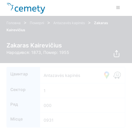
>
>
>
Головна
Померлі
Antazavės kapinės
Zakaras
Kairevičius
Zakaras Kairevičius
Народився: 1873, Помер: 1955
Цвинтар
Antazavės kapinės
Сектор
1
Ряд
000
Місце
0931