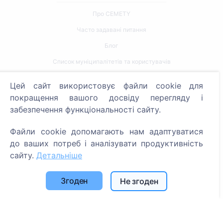
Про CEMETY
Часто задавані питання
Блог
Список муніципалітетів та користувачів
Політика конфіденційності
Цей сайт використовує файли cookie для
Політика платежів
покращення вашого досвіду перегляду і
забезпечення функціональності сайту.
Налаштування файлів cookie
Файли cookie допомагають нам адаптуватися
Пошук
до ваших потреб і аналізувати продуктивність
Пошук померлих
сайту.
Детальніше
Пошук кладовищ
Згоден
Не згоден
Послуги
Контакти