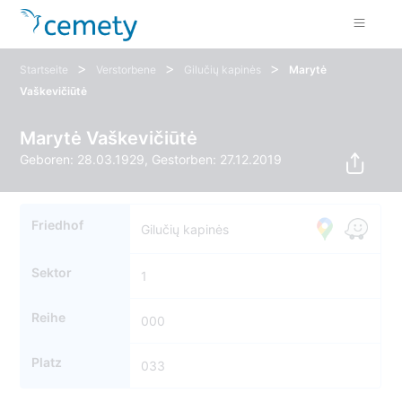
>
>
>
Startseite
Verstorbene
Gilučių kapinės
Marytė
Vaškevičiūtė
Marytė Vaškevičiūtė
Geboren: 28.03.1929, Gestorben: 27.12.2019
Friedhof
Gilučių kapinės
Sektor
1
Reihe
000
Platz
033