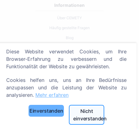
Informationen
Über CEMETY
Häufig gestellte Fragen
Blog
Liste der Gemeinden und Benutzer
Diese Website verwendet Cookies, um Ihre
Datenschutzrichtlinie
Browser-Erfahrung zu verbessern und die
Funktionalität der Website zu gewährleisten.
Zahlungsverfahren
Cookie-Einstellungen
Cookies helfen uns, uns an Ihre Bedürfnisse
anzupassen und die Leistung der Website zu
Suche
analysieren.
Mehr erfahren
Bestattete suchen
Einverstanden
Nicht
Friedhöfe suchen
einverstanden
Dienstleistungen