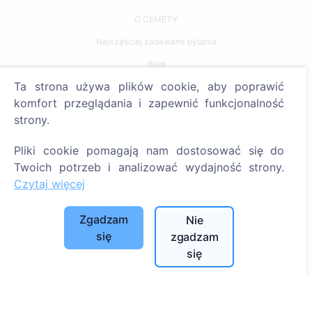
O CEMETY
Najczęściej zadawane pytania
Blog
Ta strona używa plików cookie, aby poprawić
Lista gmin i użytkowników
komfort przeglądania i zapewnić funkcjonalność
Polityka prywatności
strony.
Polityka płatności
Pliki cookie pomagają nam dostosować się do
Ustawienia plików cookie
Twoich potrzeb i analizować wydajność strony.
Czytaj więcej
Szukaj
Szukaj zmarłych
Zgadzam
Nie
Szukaj cmentarzy
się
zgadzam
się
Usługi
Kontakty