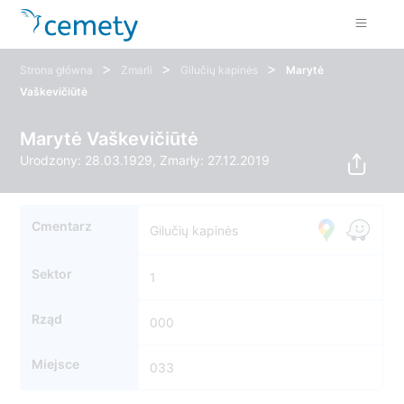
>
>
>
Strona główna
Zmarli
Gilučių kapinės
Marytė
Vaškevičiūtė
Marytė Vaškevičiūtė
Urodzony: 28.03.1929, Zmarły: 27.12.2019
Cmentarz
Gilučių kapinės
Sektor
1
Rząd
000
Miejsce
033