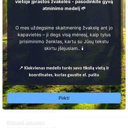
vietoje įprastos žvakelės - pasodinkite gyvą
Anastasija Senčenko
atminimo medelį 🌱
1931-12-26 - 2017-02-19
Gojaus k. sentikių kapinės
Šalčininkų rajono savivaldybė
O mes uždegsime skaitmeninę žvakelę ant jo
Gaikerija Fedotova
kapavietės – ji degs visą mėnesį, kaip tylus
1931-05-30 - 2017-09-22
prisiminimo ženklas, kartu su Jūsų tekstu
Gojaus k. sentikių kapinės
skirtu įšėjusiam.. 🕯️
Šalčininkų rajono savivaldybė
Valentin Mironov
📍
Kiekvienas
medelis turės savo tikslią vietą ir
1950-08-30 - 2017-03-02
Gojaus k. sentikių kapinės
koordinates, kurias gausite el. paštu
Šalčininkų rajono savivaldybė
Jurij Petrov
Pirkti
1970-09-01 - 2016-05-17
Gojaus k. sentikių kapinės
Šalčininkų rajono savivaldybė
Afanasij Jakovlev