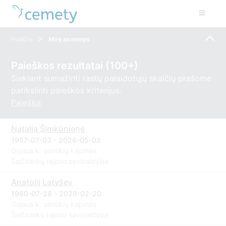
>
Pradžia
Mirę asmenys
Paieškos rezultatai (100+)
Siekiant sumažinti rastų palaidotųjų skaičių prašome
patikslinti paieškos kriterijus.
Paieška
Natalja Šimkūnienė
1957-07-03 - 2026-05-02
Gojaus k. sentikių kapinės
Šalčininkų rajono savivaldybė
Anatolij Latyšev
1960-07-28 - 2026-02-20
Gojaus k. sentikių kapinės
Šalčininkų rajono savivaldybė