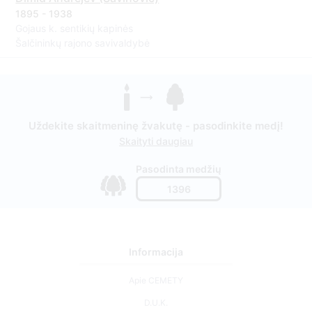
1895 - 1938
Gojaus k. sentikių kapinės
Šalčininkų rajono savivaldybė
Uždekite skaitmeninę žvakutę - pasodinkite medį!
Skaityti daugiau
Pasodinta medžių
1396
Informacija
Apie CEMETY
D.U.K.