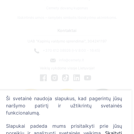
Cemety dovanų kuponas
Išskirtinės urnos – ramybės simbolis išsiskyrimo akimirkoms.
Kontaktai
UAB "Kapinių valdymo sprendimai", 304241197
+370 612 08926 (I-V 8:00 - 16:45)
info@cemety.lt
Veiklą vykdome visoje Lietuvoje!
Ši svetainė naudoja slapukus, kad pagerintų jūsų
naršymo patirtį ir užtikrintų svetainės
funkcionalumą.
Slapukai padeda mums prisitaikyti prie jūsų
poreikių ir analizuoti svetainės veikimą.
Skaityti