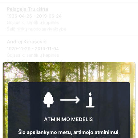
Pelageja Trukšina
1936-04-26 - 2019-06-24
Gojaus k. sentikių kapinės
Šalčininkų rajono savivaldybė
Andrej Karasevič
1979-11-29 - 2019-11-04
Gojaus k. sentikių kapinės
Šalčininkų rajono savivaldybė
Ana Sevriuk
1933 - 2019-02-12
Gojaus k. sentikių kapinės
Šalčininkų rajono savivaldybė
Irena Jackevič
1956-09-09 - 2017-10-03
ATMINIMO MEDELIS
Gojaus k. sentikių kapinės
Šalčininkų rajono savivaldybė
Šio apsilankymo metu, artimojo atminimui,