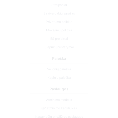
Straipsniai
Savivaldybių sąrašas
Privatumo politika
Mokėjimų politika
ES projektai
Slapukų nustatymai
Paieška
Velionių paieška
Kapinių paieška
Paslaugos
Atminimo medelis
QR atminimo ženkliukas
Kapaviečių priežiūros paslaugos