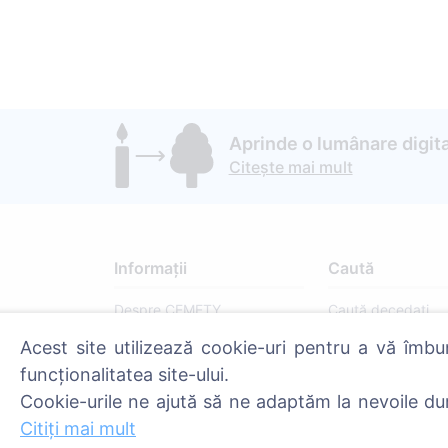
Aprinde o lumânare digita
Citește mai mult
Informații
Caută
Despre CEMETY
Caută decedați
Întrebări frecvente
Caută cimitire
Acest site utilizează cookie-uri pentru a vă îmbu
funcționalitatea site-ului.
Blog
Cookie-urile ne ajută să ne adaptăm la nevoile du
Listă a comunelor și a
Citiți mai mult
utilizatorilor