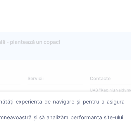
lă - plantează un copac!
Servicii
Contacte
UAB "Kapinių valdym
sprendimai", 304241
nătăți experiența de navigare și pentru a asigura
+370 612 08926 
8:00 - 16:45)
mneavoastră și să analizăm performanța site-ului.
info@cemety.lt
Activăm în toată țara!