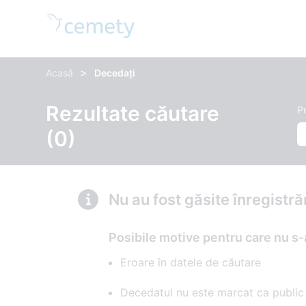
>
Acasă
Decedați
Rezultate căutare
P
(0)
Nu au fost găsite înregistr
Posibile motive pentru care nu s-
Eroare în datele de căutare
Decedatul nu este marcat ca public