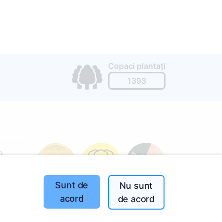
Copaci plantați
1393
o
197
(I-V
Sunt de
Nu sunt
acord
de acord