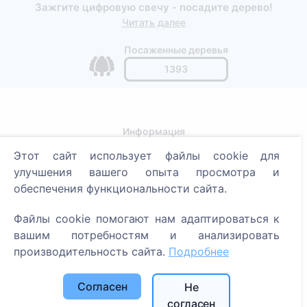
Зажгите цифровую свечу - посадите дерево!
Читать далее
Посаженные деревья
1393
Информация
Этот сайт использует файлы cookie для
О CEMETY
улучшения вашего опыта просмотра и
Часто задаваемые вопросы
обеспечения функциональности сайта.
Блог
Файлы cookie помогают нам адаптироваться к
Список муниципалитетов и пользователей
вашим потребностям и анализировать
Политика конфиденциальности
производительность сайта.
Подробнее
Политика платежей
Согласен
Не
Настройки cookie
согласен