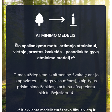
Lietuvos kapinių informacijos skaitmeninimo ir duomenų
valdymo sistema sistemoje (Sistema yra nuolat
atnaujinama ir pildoma naujomis suskaitmenintomis
kapinėmis)
ATMINIMO MEDELIS
Šio apsilankymo metu, artimojo atminimui,
vietoje įprastos žvakelės - pasodinkite gyvą
atminimo medelį 🌱
O mes uždegsime skaitmeninę žvakelę ant jo
kapavietės – ji degs visą mėnesį, kaip tylus
prisiminimo ženklas, kartu su Jūsų tekstu
skirtu įšėjusiam.. 🕯️
📍
Kiekvienas
medelis turės savo tikslią vietą ir