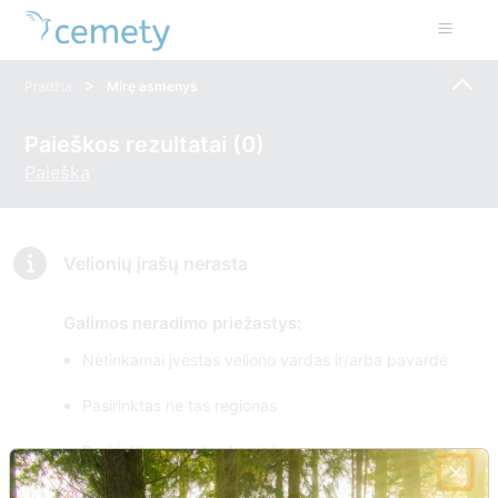
>
Pradžia
Mirę asmenys
Paieškos rezultatai (0)
Paieška
Velionių įrašų nerasta
Galimos neradimo priežastys:
Netinkamai įvestas veliono vardas ir/arba pavardė
Pasirinktas ne tas regionas
Pasirinktame ne tos kapinės
Informacijos apie ieškomą velionį dar nėra CEMETY -