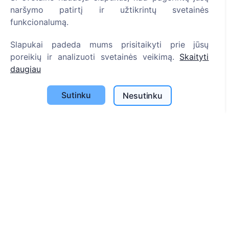
Savivaldybių sąrašas
naršymo patirtį ir užtikrintų svetainės
Privatumo politika
funkcionalumą.
Mokėjimų politika
Slapukai padeda mums prisitaikyti prie jūsų
ES projektai
poreikių ir analizuoti svetainės veikimą.
Skaityti
daugiau
Slapukų nustatymai
Paieška
Sutinku
Nesutinku
Velionių paieška
Kapinių paieška
Paslaugos
Atminimo medelis
QR atminimo ženkliukas
Kapaviečių priežiūros paslaugos
Cemety dovanų kuponas