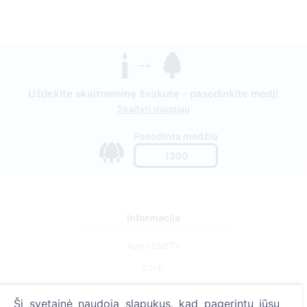
Uždekite skaitmeninę žvakutę - pasodinkite medį!
Skaityti daugiau
Pasodinta medžių
1390
Informacija
Apie CEMETY
D.U.K.
Straipsniai
Ši svetainė naudoja slapukus, kad pagerintų jūsų