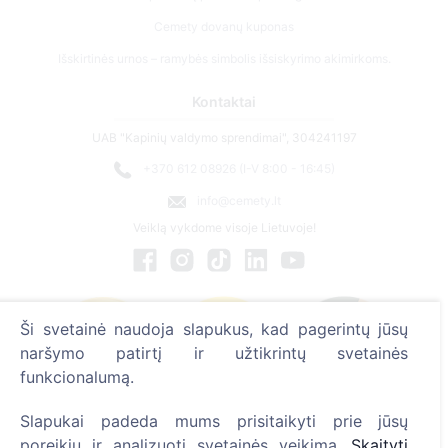
Cemety dovanų kuponas
Išskirtinės urnos – ramybės simbolis išsiskyrimo akimirkoms.
Kontaktai
UAB "Kapinių valdymo sprendimai", 304241197
+370 612 08926 (I-V 8:00 - 16:45)
info@cemety.lt
Veiklą vykdome visoje Lietuvoje!
Ši svetainė naudoja slapukus, kad pagerintų jūsų
naršymo patirtį ir užtikrintų svetainės
funkcionalumą.
Slapukai padeda mums prisitaikyti prie jūsų
poreikių ir analizuoti svetainės veikimą.
Skaityti