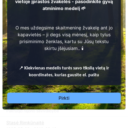
vietoje įprastos žvakelės - pasodinkite gyvą
Pranciška Šapinskienė
atminimo medelį 🌱
1926-12-03 - 2019-07-26
Klovainių miestelio naujosios kapinės
Pakruojo rajono savivaldybė
O mes uždegsime skaitmeninę žvakelę ant jo
Adelė Birutė Tankūnienė
kapavietės – ji degs visą mėnesį, kaip tylus
1934-12-17 - 2019-07-11
prisiminimo ženklas, kartu su Jūsų tekstu
Klovainių miestelio naujosios kapinės
skirtu įšėjusiam.. 🕯️
Pakruojo rajono savivaldybė
Vytulis Zigmantas
📍
Kiekvienas
medelis turės savo tikslią vietą ir
1942-05-06 - 2018-03-29
Klovainių miestelio naujosios kapinės
koordinates, kurias gausite el. paštu
Pakruojo rajono savivaldybė
Silvestra Kazėnienė
Pirkti
1958-11-16 - 2018-03-01
Klovainių miestelio naujosios kapinės
Pakruojo rajono savivaldybė
Stasė Rimkūnaitė