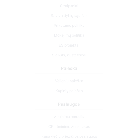
Straipsniai
Savivaldybių sąrašas
Privatumo politika
Mokėjimų politika
ES projektai
Slapukų nustatymai
Paieška
Velionių paieška
Kapinių paieška
Paslaugos
Atminimo medelis
QR atminimo ženkliukas
Kapaviečių priežiūros paslaugos