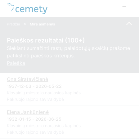
>
Pradžia
Mirę asmenys
Paieškos rezultatai (100+)
Siekiant sumažinti rastų palaidotųjų skaičių prašome
patikslinti paieškos kriterijus.
Paieška
Ona Siratavičienė
1937-12-03 - 2026-05-22
Klovainių miestelio naujosios kapinės
Pakruojo rajono savivaldybė
Elena Jankūnienė
1932-01-15 - 2026-06-25
Klovainių miestelio naujosios kapinės
Pakruojo rajono savivaldybė