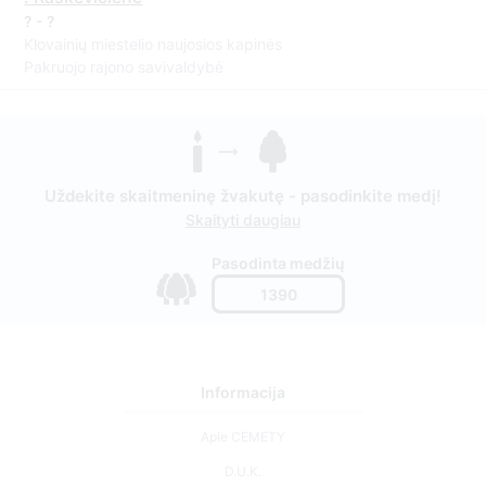
? - ?
Klovainių miestelio naujosios kapinės
Pakruojo rajono savivaldybė
Uždekite skaitmeninę žvakutę - pasodinkite medį!
Skaityti daugiau
Pasodinta medžių
1390
Informacija
Apie CEMETY
D.U.K.