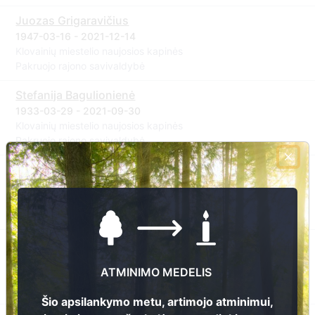
Juozas Grigaravičius
1947-03-16 - 2021-12-14
Klovainių miestelio naujosios kapinės
Pakruojo rajono savivaldybė
Stefanija Bagulionienė
1933-03-29 - 2021-09-30
Klovainių miestelio naujosios kapinės
Pakruojo rajono savivaldybė
Gediminas Linkus
1963-03-18 - 2020-10-07
Klovainių miestelio naujosios kapinės
Pakruojo rajono savivaldybė
Felicija Žakšauskienė
1954-07-19 - 2020-06-21
ATMINIMO MEDELIS
Klovainių miestelio naujosios kapinės
Pakruojo rajono savivaldybė
Šio apsilankymo metu, artimojo atminimui,