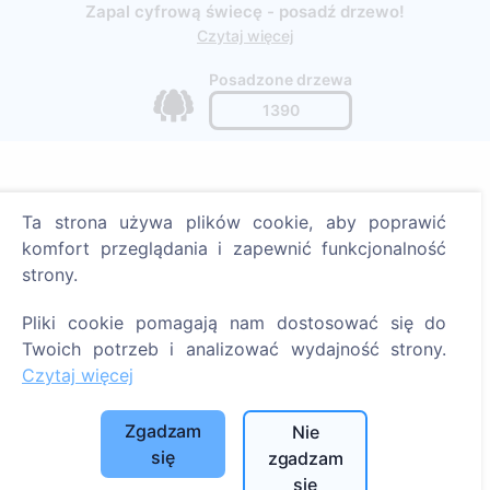
Zapal cyfrową świecę - posadź drzewo!
Czytaj więcej
Posadzone drzewa
1390
Informacje
Ta strona używa plików cookie, aby poprawić
komfort przeglądania i zapewnić funkcjonalność
O CEMETY
strony.
Najczęściej zadawane pytania
Pliki cookie pomagają nam dostosować się do
Blog
Twoich potrzeb i analizować wydajność strony.
Lista gmin i użytkowników
Czytaj więcej
Polityka prywatności
Zgadzam
Polityka płatności
Nie
się
zgadzam
Ustawienia plików cookie
się