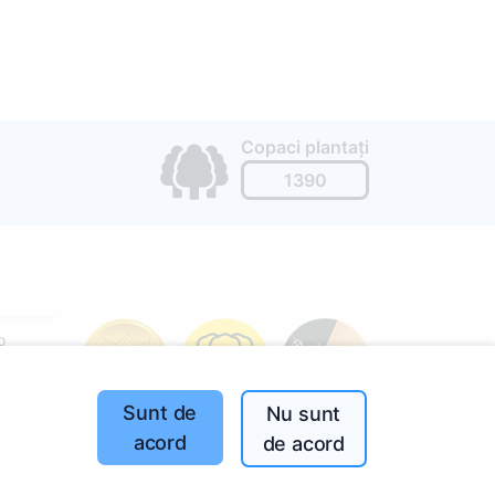
Copaci plantați
1390
o
197
(I-V
Sunt de
Nu sunt
acord
de acord