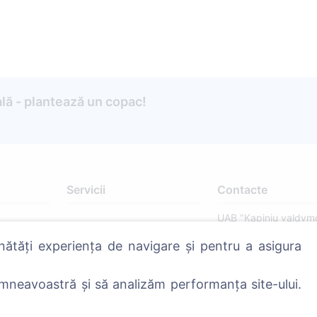
lă - plantează un copac!
Servicii
Contacte
UAB "Kapinių valdym
sprendimai", 304241
nătăți experiența de navigare și pentru a asigura
+370 612 08926 
8:00 - 16:45)
mneavoastră și să analizăm performanța site-ului.
info@cemety.lt
Activăm în toată țara!