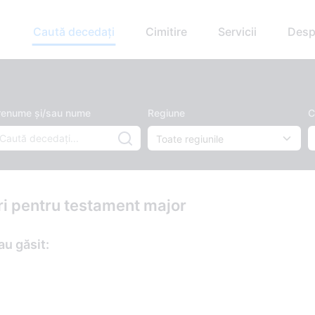
Caută decedați
Cimitire
Servicii
Desp
renume și/sau nume
Regiune
C
ări pentru testament major
au găsit: