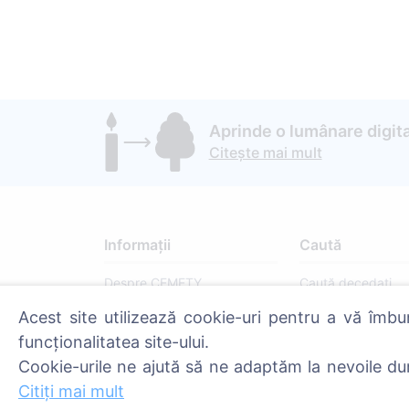
Aprinde o lumânare digita
Citește mai mult
Informații
Caută
Despre CEMETY
Caută decedați
Întrebări frecvente
Caută cimitire
Acest site utilizează cookie-uri pentru a vă îmbu
funcționalitatea site-ului.
Blog
Cookie-urile ne ajută să ne adaptăm la nevoile du
Listă a comunelor și a
Citiți mai mult
utilizatorilor