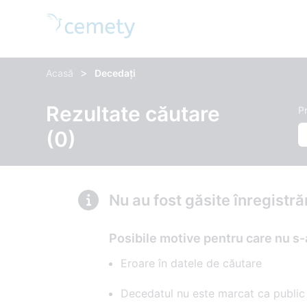
>
Acasă
Decedați
Rezultate căutare
P
(0)
Nu au fost găsite înregistr
Posibile motive pentru care nu s-
Eroare în datele de căutare
Decedatul nu este marcat ca public