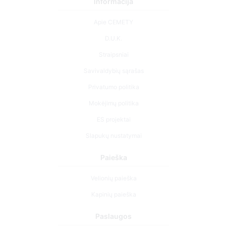
Informacija
Apie CEMETY
D.U.K.
Straipsniai
Savivaldybių sąrašas
Privatumo politika
Mokėjimų politika
ES projektai
Slapukų nustatymai
Paieška
Velionių paieška
Kapinių paieška
Paslaugos