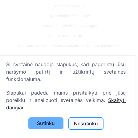
Atminimo medelis
QR atminimo ženkliukas
Kapaviečių priežiūros paslaugos
Cemety dovanų kuponas
Išskirtinės urnos – ramybės simbolis išsiskyrimo akimirkoms.
Kontaktai
Ši svetainė naudoja slapukus, kad pagerintų jūsų
UAB "Kapinių valdymo sprendimai", 304241197
naršymo patirtį ir užtikrintų svetainės
funkcionalumą.
+370 612 08926 (I-V 8:00 - 16:45)
info@cemety.lt
Slapukai padeda mums prisitaikyti prie jūsų
Veiklą vykdome visoje Lietuvoje!
poreikių ir analizuoti svetainės veikimą.
Skaityti
daugiau
Sutinku
Nesutinku