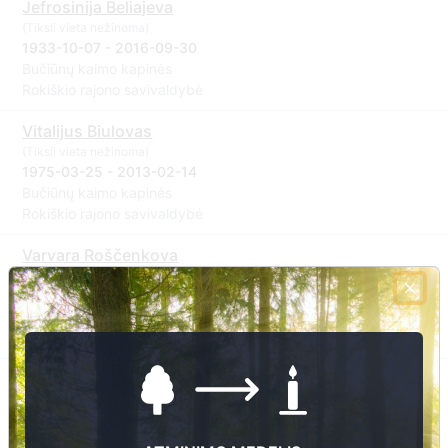
Jefrosinija Beliajeva
(Tiksli vieta nežinoma)
1933-10-07 - 2016-09-30
Bučiūnų kaimo kapinės
Rokiškio rajono savivaldybė
Vitalijus Biulovas
(Tiksli vieta nežinoma)
1975-03-25 - 2013-02-14
Bučiūnų kaimo kapinės
Rokiškio rajono savivaldybė
Varvara Roščenkova
(Tiksli vieta nežinoma)
1933-12-14 - 2007-03-01
Bučiūnų kaimo kapinės
Rokiškio rajono savivaldybė
Marija Roščenkova
(Tiksli vieta nežinoma)
? - 1994-02-08
Bučiūnų kaimo kapinės