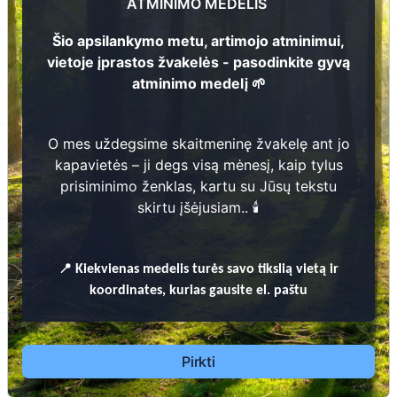
ATMINIMO MEDELIS
Rokiškio rajono savivaldybė
Šio apsilankymo metu, artimojo atminimui,
Justina Alasavičienė
vietoje įprastos žvakelės - pasodinkite gyvą
1915 - 1952
atminimo medelį 🌱
Bučiūnų kaimo kapinės
Rokiškio rajono savivaldybė
Jonas Kviliūnas
O mes uždegsime skaitmeninę žvakelę ant jo
1890 - 1945
kapavietės – ji degs visą mėnesį, kaip tylus
Bučiūnų kaimo kapinės
prisiminimo ženklas, kartu su Jūsų tekstu
Rokiškio rajono savivaldybė
skirtu įšėjusiam.. 🕯️
Kazys Alasavičius
1882 - 1927
📍
Kiekvienas
medelis turės savo tikslią vietą ir
Bučiūnų kaimo kapinės
koordinates, kurias gausite el. paštu
Rokiškio rajono savivaldybė
Jonas Kviliūnas
? - ?
Pirkti
Bučiūnų kaimo kapinės
Rokiškio rajono savivaldybė