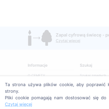
Zapal cyfrową świecę - 
Czytaj więcej
Informacje
Szukaj
O CEMETY
Szukaj zmarłych
Najczęściej zadawane
Szukaj cmentarzy
Ta strona używa plików cookie, aby poprawić k
pytania
strony.
Blog
Pliki cookie pomagają nam dostosować się do 
Czytaj więcej
Lista gmin i użytkowników