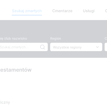
Szukaj zmarłych
Cmentarze
Usługi
ię i/lub nazwisko
Region
C
 testamentów
liczny