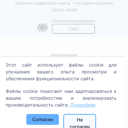
Зажгите цифровую свечу - посадите дерево!
Читать далее
Посаженные деревья
1393
Информация
Этот сайт использует файлы cookie для
О CEMETY
улучшения вашего опыта просмотра и
Часто задаваемые вопросы
обеспечения функциональности сайта.
Блог
Файлы cookie помогают нам адаптироваться к
Список муниципалитетов и пользователей
вашим потребностям и анализировать
Политика конфиденциальности
производительность сайта.
Подробнее
Политика платежей
Согласен
Не
Настройки cookie
согласен