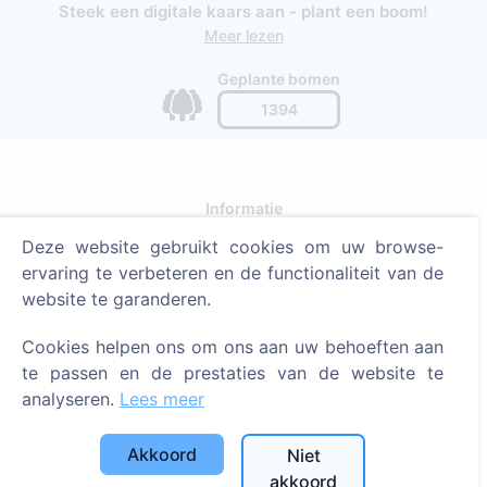
Steek een digitale kaars aan - plant een boom!
Meer lezen
Geplante bomen
1394
Informatie
Deze website gebruikt cookies om uw browse-
Over CEMETY
ervaring te verbeteren en de functionaliteit van de
Veelgestelde vragen
website te garanderen.
Blog
Cookies helpen ons om ons aan uw behoeften aan
Lijst van gemeenten en gebruikers
te passen en de prestaties van de website te
Privacybeleid
analyseren.
Lees meer
Betalingsbeleid
Akkoord
Niet
Cookie-instellingen
akkoord