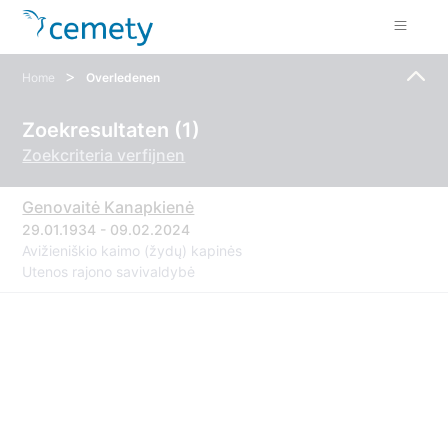
>
Home
Overledenen
Zoekresultaten (1)
Zoekcriteria verfijnen
Genovaitė Kanapkienė
29.01.1934 - 09.02.2024
Avižieniškio kaimo (žydų) kapinės
Utenos rajono savivaldybė