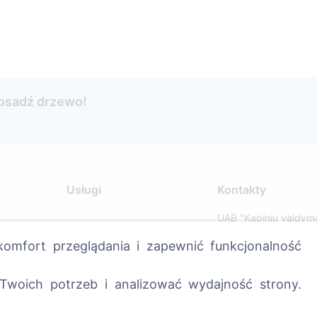
posadź drzewo!
Usługi
Kontakty
UAB "Kapinių valdym
sprendimai", 304241
omfort przeglądania i zapewnić funkcjonalność
+370 612 08926 
8:00 - 16:45)
Twoich potrzeb i analizować wydajność strony.
info@cemety.lt
Działamy na terenie 