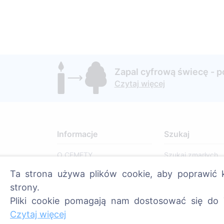
Zapal cyfrową świecę - 
Czytaj więcej
Informacje
Szukaj
O CEMETY
Szukaj zmarłych
Najczęściej zadawane
Szukaj cmentarzy
Ta strona używa plików cookie, aby poprawić k
pytania
strony.
Blog
Pliki cookie pomagają nam dostosować się do 
Czytaj więcej
Lista gmin i użytkowników