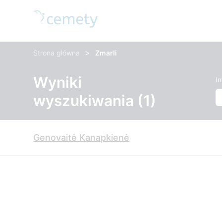
>
Strona główna
Zmarli
Wyniki
Im
wyszukiwania (1)
Genovaitė Kanapkienė