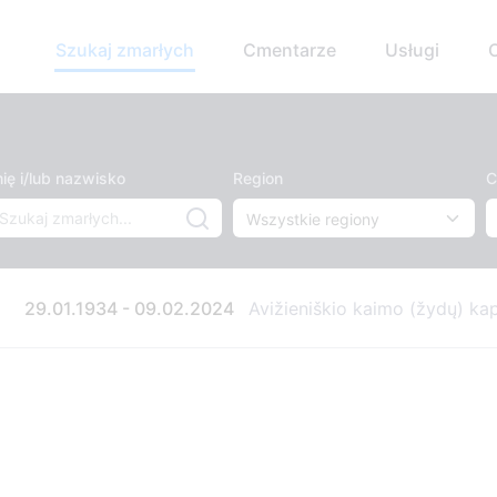
Szukaj zmarłych
Cmentarze
Usługi
ię i/lub nazwisko
Region
C
29.01.1934 - 09.02.2024
Avižieniškio kaimo (žydų) ka