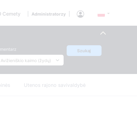
O Cemety
|
|
Administratorzy
mentarz
Szukaj
pinės
Utenos rajono savivaldybė