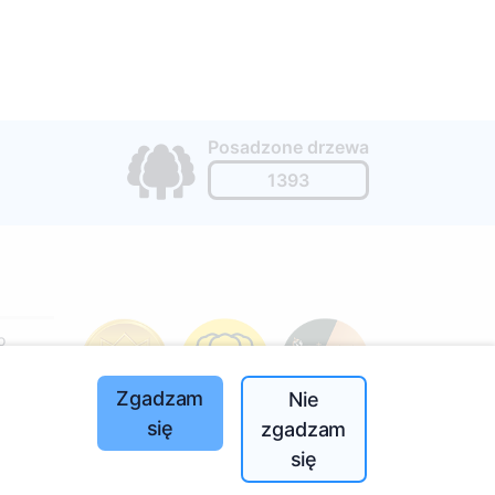
Posadzone drzewa
1393
o
197
Zgadzam
Nie
(I-V
się
zgadzam
się
całego