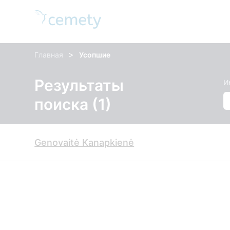
>
Главная
Усопшие
Результаты
И
поиска (1)
Genovaitė Kanapkienė