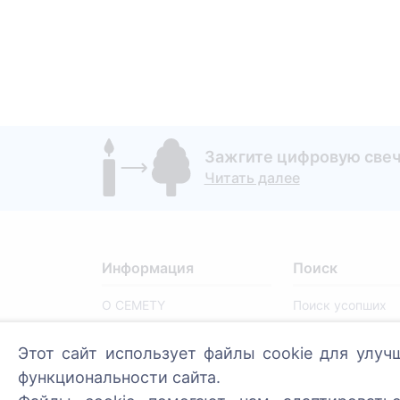
Зажгите цифровую свечу
Читать далее
Информация
Поиск
О CEMETY
Поиск усопших
Часто задаваемые
Поиск кладбищ
Этот сайт использует файлы cookie для улуч
вопросы
функциональности сайта.
Блог