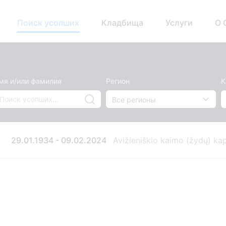
Поиск усопших
Кладбища
Услуги
О 
мя и/или фамилия
Регион
К
29.01.1934 - 09.02.2024
Avižieniškio kaimo (žydų) ka