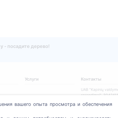
 - посадите дерево!
Услуги
Контакты
UAB "Kapinių valdym
sprendimai", 304241
+370 612 08926 
шения вашего опыта просмотра и обеспечения
8:00 - 16:45)
info@cemety.lt