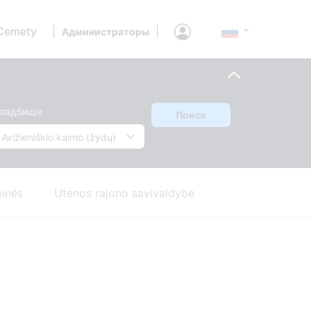
Cemety
|
|
Администраторы
ладбище
Поиск
pinės
Utenos rajono savivaldybė