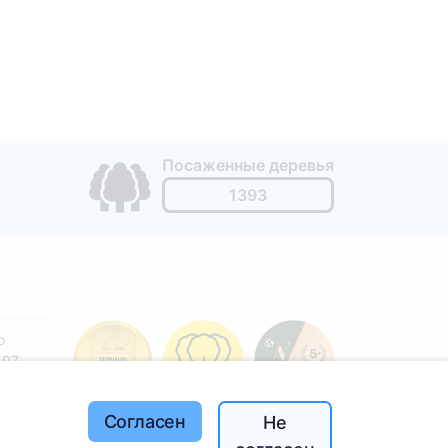
Посаженные деревья
1393
o
197
(I-V
Согласен
Не