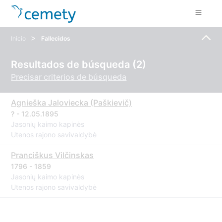
>
Inicio
Fallecidos
Resultados de búsqueda (2)
Precisar criterios de búsqueda
Agnieška Jaloviecka (Paškievič)
? - 12.05.1895
Jasonių kaimo kapinės
Utenos rajono savivaldybė
Pranciškus Vilčinskas
1796 - 1859
Jasonių kaimo kapinės
Utenos rajono savivaldybė