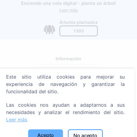
Enciende una vela digital - planta un árbol!
Leer más
Árboles plantados
1393
Información
Acerca de CEMETY
Este sitio utiliza cookies para mejorar su
Preguntas frecuentes
experiencia de navegación y garantizar la
Blog
funcionalidad del sitio.
Lista de municipios y usuarios
Las cookies nos ayudan a adaptarnos a sus
Política de privacidad
necesidades y analizar el rendimiento del sitio.
Leer más
Política de pagos
Configuración de cookies
Acepto
No acepto