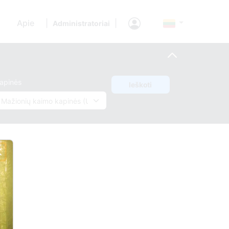
Apie
|
|
Administratoriai
apinės
Ieškoti