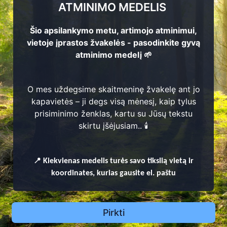
ATMINIMO MEDELIS
Šio apsilankymo metu, artimojo atminimui,
dar nėra CEMETY - Lietuvos kapinių informacijos skaitmeni
vietoje įprastos žvakelės - pasodinkite gyvą
 pildoma naujomis suskaitmenintomis kapinėmis)
atminimo medelį 🌱
O mes uždegsime skaitmeninę žvakelę ant jo
kapavietės – ji degs visą mėnesį, kaip tylus
prisiminimo ženklas, kartu su Jūsų tekstu
skirtu įšėjusiam.. 🕯️
📍
Kiekvienas
medelis turės savo tikslią vietą ir
koordinates, kurias gausite el. paštu
Pirkti