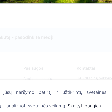
kutę - pasodinkite medį!
Paslaugos
Kontaktai
UAB "Kapinių valdym
Atminimo medelis
sprendimai", 304241
QR atminimo ženkliukas
+370 612 08926 
jūsų naršymo patirtį ir užtikrintų svetainės
Kapaviečių priežiūros
8:00 - 16:45)
paslaugos
info@cemety.lt
 ir analizuoti svetainės veikimą.
Skaityti daugiau
Cemety dovanų kuponas