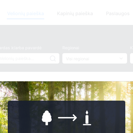
Velionių paieška
Kapinių paieška
Paslaugos
ardas ir/arba pavardė
Regionai
K
r/arba pavardė