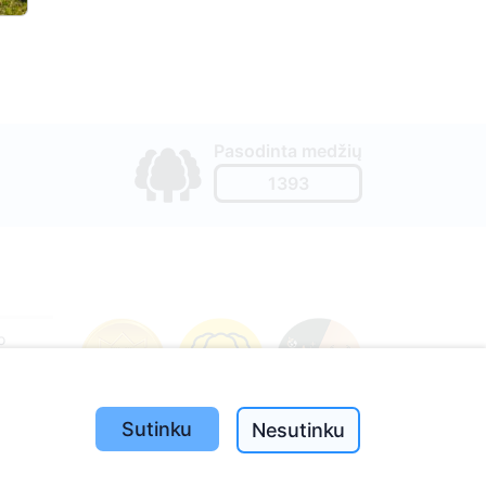
Pasodinta medžių
1393
o
197
(I-V
Sutinku
Nesutinku