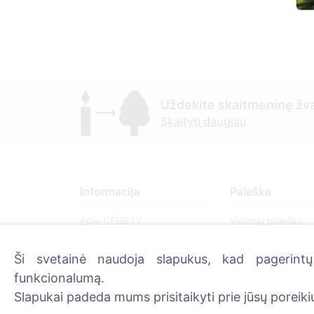
Uždekite skaitmeninę žva
Skaityti daugiau
Informacija
Paieška
Apie CEMETY
Velionių paieška
D.U.K.
Kapinių paieška
Ši svetainė naudoja slapukus, kad pagerintų 
Straipsniai
funkcionalumą.
Savivaldybių sąrašas
Slapukai padeda mums prisitaikyti prie jūsų poreikių
Privatumo politika