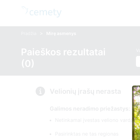
>
Pradžia
Mirę asmenys
Paieškos rezultatai
V
(0)
Velionių įrašų nerasta
Galimos neradimo priežastys:
Netinkamai įvestas veliono vardas i
Pasirinktas ne tas regionas