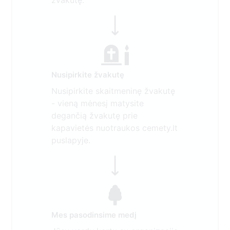
žvakutę.
Nusipirkite žvakutę
Nusipirkite skaitmeninę žvakutę
- vieną mėnesį matysite
degančią žvakutę prie
kapavietės nuotraukos cemety.lt
puslapyje.
Mes pasodinsime medį