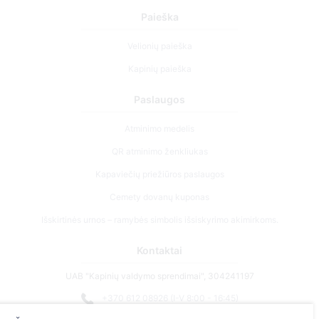
Paieška
Velionių paieška
Kapinių paieška
Paslaugos
Atminimo medelis
QR atminimo ženkliukas
Kapaviečių priežiūros paslaugos
Cemety dovanų kuponas
Išskirtinės urnos – ramybės simbolis išsiskyrimo akimirkoms.
Kontaktai
UAB "Kapinių valdymo sprendimai", 304241197
+370 612 08926 (I-V 8:00 - 16:45)