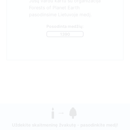
Jūsų vardu kartu su organizacija
Forests of Planet Earth
pasodinsime Lietuvoje medį.
Posodinta medžių:
1390
Uždekite skaitmeninę žvakutę - pasodinkite medį!