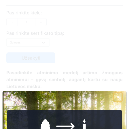
Pasirinkite kiekį:
-
+
Pasirinkite sertifikato tipą:
Pasodinkite atminimo medelį artimo žmogaus
atminimui – gyvą simbolį, augantį kartu su nauju
Lietuvos mišku.
🌳 Pasirinkite artimąjį, kurio atminimui skiriate
medelį, ir palikite jam skirtą atminimo žinutę.
🕯️ O mes, Jūsų vardu, uždegsime
skaitmeninę
žvakelę artimojo kapavietėje
, kuri švies vieną
mėnesį – tarsi tiltas tarp prisiminimo ir gyvybės.
📍 El. paštu gausite
vardinį atminimo sertifikatą ir