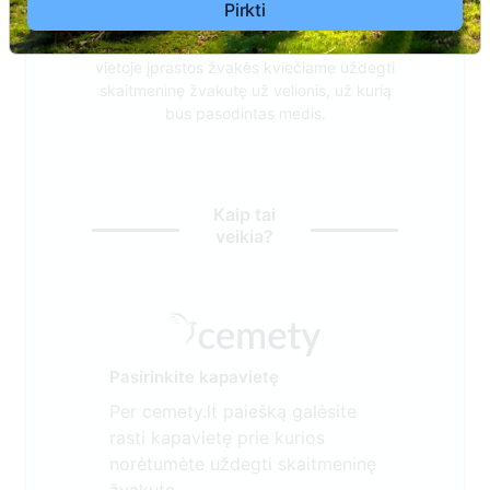
Pirkti
Siekiant saugoti velionių atminimą ir
tausojant visą Mūsų Lietuvos gamtą,
vietoje įprastos žvakės kviečiame uždegti
skaitmeninę žvakutę už velionis, už kurią
bus pasodintas medis.
Kaip tai
veikia?
Pasirinkite kapavietę
Per cemety.lt paiešką galėsite
rasti kapavietę prie kurios
norėtumėte uždegti skaitmeninę