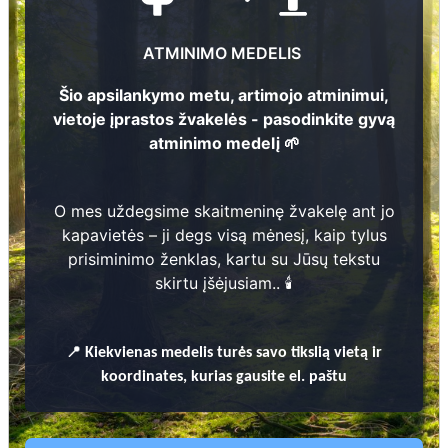
miško sodinimo vietos koordinates
, nurodančias
plotą, kuriame sodinami atminimo medeliai.
ATMINIMO MEDELIS
Atminimo medeliai sodinami bendrame miško plote ir
nėra individualiai numeruojami ar žymimi.
Šio apsilankymo metu, artimojo atminimui,
vietoje įprastos žvakelės - pasodinkite gyvą
atminimo medelį 🌱
+37061208926
O mes uždegsime skaitmeninę žvakelę ant jo
kapavietės – ji degs visą mėnesį, kaip tylus
Kviečiame prisijungti prie
prisiminimo ženklas, kartu su Jūsų tekstu
iniciatyvos
skirtu įšėjusiam.. 🕯️
📍
Kiekvienas
medelis turės savo tikslią vietą ir
koordinates, kurias gausite el. paštu
Uždekite skaitmeninę žvakutę -
pasodinkite medį!