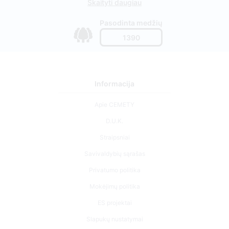
Skaityti daugiau
Pasodinta medžių
1390
Informacija
Apie CEMETY
D.U.K.
Straipsniai
Savivaldybių sąrašas
Privatumo politika
Mokėjimų politika
ES projektai
Slapukų nustatymai