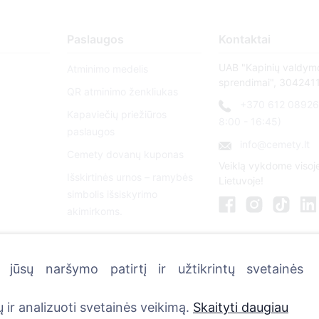
Paslaugos
Kontaktai
UAB "Kapinių valdym
Atminimo medelis
sprendimai", 304241
QR atminimo ženkliukas
+370 612 08926 
Kapaviečių priežiūros
8:00 - 16:45)
paslaugos
info@cemety.lt
Cemety dovanų kuponas
Veiklą vykdome visoj
Išskirtinės urnos – ramybės
Lietuvoje!
simbolis išsiskyrimo
akimirkoms.
jūsų naršymo patirtį ir užtikrintų svetainės
 ir analizuoti svetainės veikimą.
Skaityti daugiau