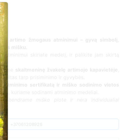
elį artimo žmogaus atminimui – gyvą simbolį,
tuvos mišku.
io atminimui skiriate medelį, ir palikite jam skirtą
egsime
skaitmeninę žvakelę artimojo kapavietėje
,
si tiltas tarp prisiminimo ir gyvybės.
nį atminimo sertifikatą ir miško sodinimo vietos
lotą, kuriame sodinami atminimo medeliai.
mi bendrame miško plote ir nėra individualiai
+37061208926