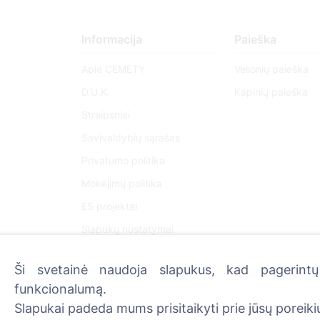
Informacija
Paieška
Apie CEMETY
Velionių paieška
D.U.K.
Kapinių paieška
Straipsniai
Savivaldybių sąrašas
Privatumo politika
Mokėjimų politika
ES projektai
Slapukų nustatymai
Ši svetainė naudoja slapukus, kad pagerintų 
Administratoriai
funkcionalumą.
Slapukai padeda mums prisitaikyti prie jūsų poreikių