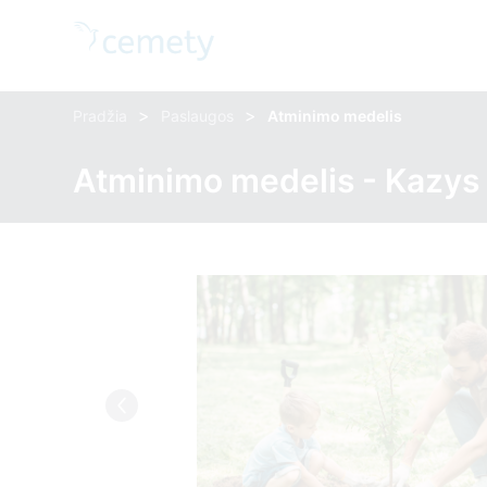
>
>
Pradžia
Paslaugos
Atminimo medelis
Atminimo medelis - Kazys