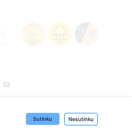
o
197
(I-V
e
Sutinku
Nesutinku