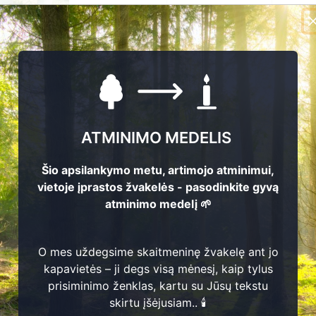
Pasodinkite atminimo med
augantį kartu su nauju Lie
🌳 Pasirinkite artimąjį, kur
ATMINIMO MEDELIS
atminimo žinutę.
🕯️ O mes, Jūsų vardu, užd
Šio apsilankymo metu, artimojo atminimui,
kuri švies vieną mėnesį – tar
vietoje įprastos žvakelės - pasodinkite gyvą
📍 El. paštu gausite
vardi
atminimo medelį 🌱
koordinates
, nurodančias p
Atminimo medeliai sodina
numeruojami ar žymimi.
O mes uždegsime skaitmeninę žvakelę ant jo
kapavietės – ji degs visą mėnesį, kaip tylus
prisiminimo ženklas, kartu su Jūsų tekstu
skirtu įšėjusiam.. 🕯️