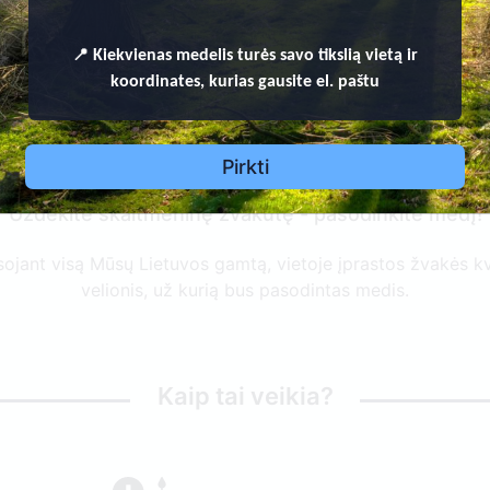
📍
Kiekvienas
medelis turės savo tikslią vietą ir
iečiame prisijungti prie iniciaty
koordinates, kurias gausite el. paštu
Pirkti
Uždekite skaitmeninę žvakutę - pasodinkite medį!
ausojant visą Mūsų Lietuvos gamtą, vietoje įprastos žvakės 
velionis, už kurią bus pasodintas medis.
Kaip tai veikia?