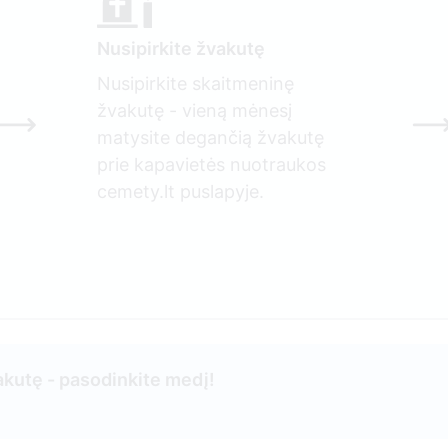
Nusipirkite žvakutę
Nusipirkite skaitmeninę
žvakutę - vieną mėnesį
matysite degančią žvakutę
prie kapavietės nuotraukos
cemety.lt puslapyje.
kutę - pasodinkite medį!