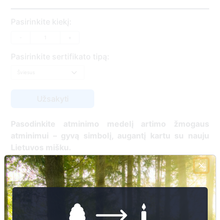
Pasirinkite kiekį:
-
+
Pasirinkite sertifikato tipą:
Pasodinkite atminimo medelį artimo žmogaus
atminimui – gyvą simbolį, augantį kartu su nauju
Lietuvos mišku.
🌳 Pasirinkite artimąjį, kurio atminimui skiriate
medelį, ir palikite jam skirtą atminimo žinutę.
🕯️ O mes, Jūsų vardu, uždegsime
skaitmeninę
žvakelę artimojo kapavietėje
, kuri švies vieną
mėnesį – tarsi tiltas tarp prisiminimo ir gyvybės.
📍 El. paštu gausite
vardinį atminimo sertifikatą ir