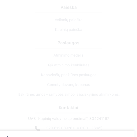
Paieška
Velionių paieška
Kapinių paieška
Paslaugos
Atminimo medelis
QR atminimo ženkliukas
Kapaviečių priežiūros paslaugos
Cemety dovanų kuponas
Išskirtinės urnos – ramybės simbolis išsiskyrimo akimirkoms.
Kontaktai
UAB "Kapinių valdymo sprendimai", 304241197
+370 612 08926 (I-V 8:00 - 16:45)