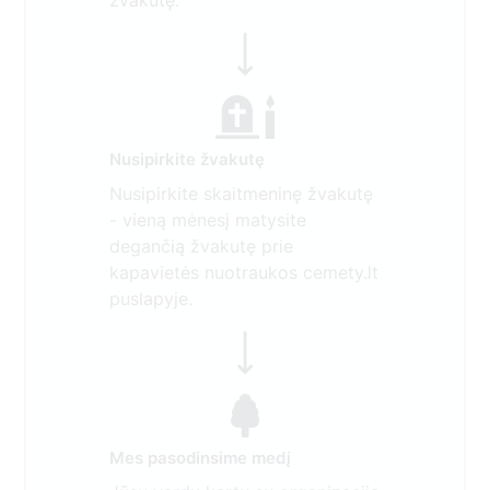
žvakutę.
Nusipirkite žvakutę
Nusipirkite skaitmeninę žvakutę
- vieną mėnesį matysite
degančią žvakutę prie
kapavietės nuotraukos cemety.lt
puslapyje.
Mes pasodinsime medį