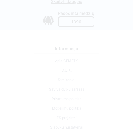
Skaityti daugiau
Pasodinta medžių
1396
Informacija
Apie CEMETY
D.U.K.
Straipsniai
Savivaldybių sąrašas
Privatumo politika
Mokėjimų politika
ES projektai
Slapukų nustatymai