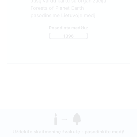
Jūsų vardu kartu su organizacija
Forests of Planet Earth
pasodinsime Lietuvoje medį.
Posodinta medžių:
1396
Uždekite skaitmeninę žvakutę - pasodinkite medį!