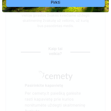
Pirkti
Siekiant saugoti velionių atminimą ir
tausojant visą Mūsų Lietuvos gamtą,
vietoje įprastos žvakės kviečiame uždegti
skaitmeninę žvakutę už velionis, už kurią
bus pasodintas medis.
Kaip tai
veikia?
Pasirinkite kapavietę
Per cemety.lt paiešką galėsite
rasti kapavietę prie kurios
norėtumėte uždegti skaitmeninę