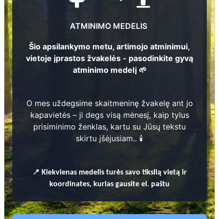
miško sodinimo vietos koordinates
, nurodančias
plotą, kuriame sodinami atminimo medeliai.
ATMINIMO MEDELIS
Atminimo medeliai sodinami bendrame miško plote ir
nėra individualiai numeruojami ar žymimi.
Šio apsilankymo metu, artimojo atminimui,
vietoje įprastos žvakelės - pasodinkite gyvą
atminimo medelį 🌱
+37061208926
O mes uždegsime skaitmeninę žvakelę ant jo
kapavietės – ji degs visą mėnesį, kaip tylus
Kviečiame prisijungti prie
prisiminimo ženklas, kartu su Jūsų tekstu
iniciatyvos
skirtu įšėjusiam.. 🕯️
📍
Kiekvienas
medelis turės savo tikslią vietą ir
koordinates, kurias gausite el. paštu
Uždekite skaitmeninę žvakutę -
pasodinkite medį!