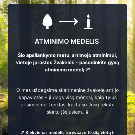
QR atminimo ženkliukas – t
prisimename. Ant nerūdija
atveria atminimo puslapį,
gyvenimo istorija, prisimini
ATMINIMO MEDELIS
atminimo forma, leidžianti
perduoti jas ateities kartom
Šio apsilankymo metu, artimojo atminimui,
vietoje įprastos žvakelės - pasodinkite gyvą
atminimo medelį 🌱
O mes uždegsime skaitmeninę žvakelę ant jo
kapavietės – ji degs visą mėnesį, kaip tylus
prisiminimo ženklas, kartu su Jūsų tekstu
skirtu įšėjusiam.. 🕯️
Kaip tai veikia?
📍
Video kaip veikia QR kodas
Kiekvienas
medelis turės savo tikslią vietą ir