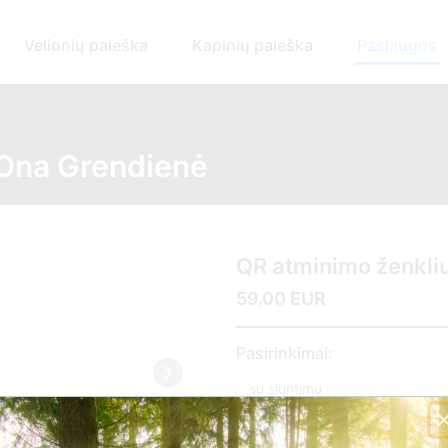
Velionių paieška
Kapinių paieška
Paslaugos
 Ona Grendienė
QR atminimo ženkli
59.00 EUR
Pasirinkimai: