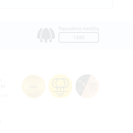
Pasodinta medžių
1390
o
197
(I-V
e