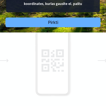
koordinates, kurias gausite el. paštu
 QR kodą ant paminklo ir matykite informaciją apie velionį: 
Pirkti