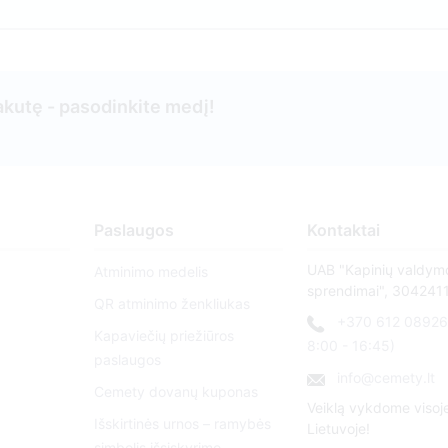
kutę - pasodinkite medį!
Paslaugos
Kontaktai
UAB "Kapinių valdym
Atminimo medelis
sprendimai", 304241
QR atminimo ženkliukas
+370 612 08926 
Kapaviečių priežiūros
8:00 - 16:45)
paslaugos
info@cemety.lt
Cemety dovanų kuponas
Veiklą vykdome visoj
Išskirtinės urnos – ramybės
Lietuvoje!
simbolis išsiskyrimo