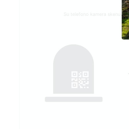
Su telefono kamera skenuokite