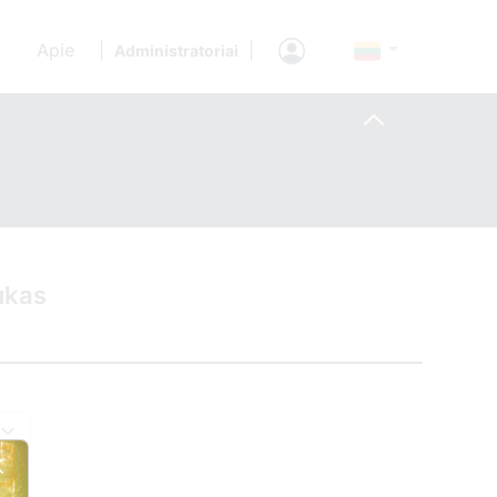
Apie
|
|
Administratoriai
ukas