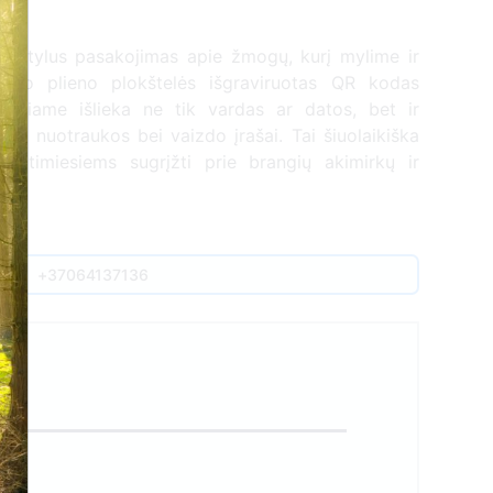
ai tylus pasakojimas apie žmogų, kurį mylime ir
nčio plieno plokštelės išgraviruotas QR kodas
 kuriame išlieka ne tik vardas ar datos, bet ir
mai, nuotraukos bei vaizdo įrašai. Tai šiuolaikiška
 artimiesiems sugrįžti prie brangių akimirkų ir
s.
+37064137136