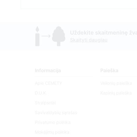
Uždekite skaitmeninę žva
Skaityti daugiau
Informacija
Paieška
Apie CEMETY
Velionių paieška
D.U.K.
Kapinių paieška
Straipsniai
Savivaldybių sąrašas
Privatumo politika
Mokėjimų politika