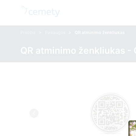
>
>
Pradžia
Paslaugos
QR atminimo ženkliukas
QR atminimo ženkliukas -