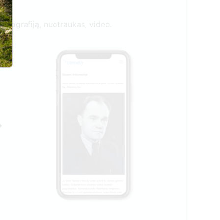
biografiją, nuotraukas, video.