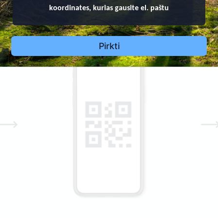
koordinates, kurias gausite el. paštu
 QR kodą ant paminklo ir matykite informaciją apie velionį: 
Pirkti