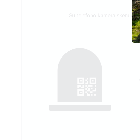
Su telefono kamera skenuokite