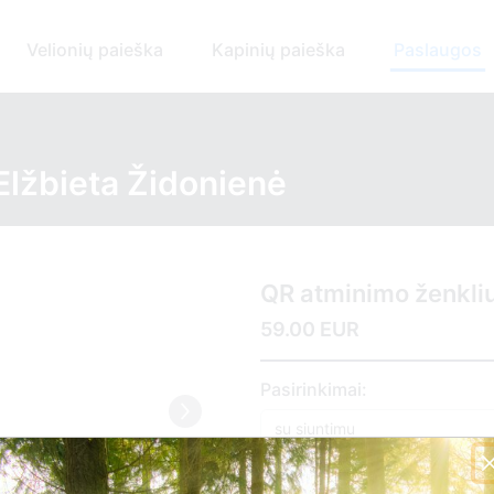
Velionių paieška
Kapinių paieška
Paslaugos
Elžbieta Židonienė
QR atminimo ženkli
59.00 EUR
Pasirinkimai: