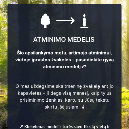
QR atminimo ženkliukas – t
prisimename. Ant nerūdija
atveria atminimo puslapį,
gyvenimo istorija, prisimini
ATMINIMO MEDELIS
atminimo forma, leidžianti
perduoti jas ateities kartom
Šio apsilankymo metu, artimojo atminimui,
vietoje įprastos žvakelės - pasodinkite gyvą
atminimo medelį 🌱
O mes uždegsime skaitmeninę žvakelę ant jo
kapavietės – ji degs visą mėnesį, kaip tylus
prisiminimo ženklas, kartu su Jūsų tekstu
skirtu įšėjusiam.. 🕯️
Kaip tai veikia?
📍
Video kaip veikia QR kodas
Kiekvienas
medelis turės savo tikslią vietą ir