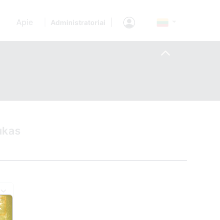
Apie
|
|
Administratoriai
ukas