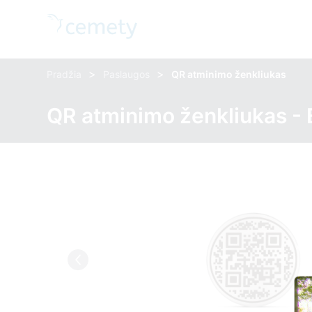
>
>
Pradžia
Paslaugos
QR atminimo ženkliukas
QR atminimo ženkliukas - 