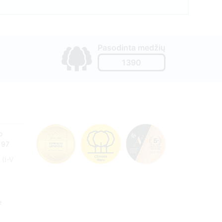
Pasodinta medžių
1390
o
197
(I-V
e