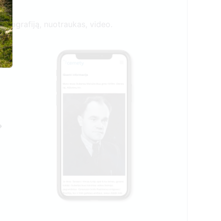
biografiją, nuotraukas, video.