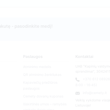
kutę - pasodinkite medį!
Paslaugos
Kontaktai
UAB "Kapinių valdym
Atminimo medelis
sprendimai", 304241
QR atminimo ženkliukas
+370 612 08926 
Kapaviečių priežiūros
8:00 - 16:45)
paslaugos
info@cemety.lt
Cemety dovanų kuponas
Veiklą vykdome visoj
Išskirtinės urnos – ramybės
Lietuvoje!
simbolis išsiskyrimo