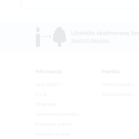
Uždekite skaitmeninę žva
Skaityti daugiau
Informacija
Paieška
Apie CEMETY
Velionių paieška
D.U.K.
Kapinių paieška
Straipsniai
Savivaldybių sąrašas
Privatumo politika
Mokėjimų politika