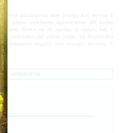
ai tylus pasakojimas apie žmogų, kurį mylime ir
nčio plieno plokštelės išgraviruotas QR kodas
 kuriame išlieka ne tik vardas ar datos, bet ir
mai, nuotraukos bei vaizdo įrašai. Tai šiuolaikiška
 artimiesiems sugrįžti prie brangių akimirkų ir
s.
+37064137136