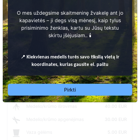
Žvakės uždegimas
O mes uždegsime skaitmeninę žvakelę ant jo
kapavietės – ji degs visą mėnesį, kaip tylus
Malda už Jūsų išėjusį artimąjį
prisiminimo ženklas, kartu su Jūsų tekstu
skirtu įšėjusiam.. 🕯️
Nuotraukų Prieš ir Po atliktų darbų atsiuntimas
📍
Kiekvienas
medelis turės savo tikslią vietą ir
Papildomų prekių ir paslaugų grupės:
koordinates, kurias gausite el. paštu
Pasirinkę kapavietės tvarkymo paslaugą, galėsite
peržiūrėti ir prisidėti papildomų paslaugų ir prekių
prie pasirinktos tvarkymo paslaugos.
Pirkti
Medelio/krūmo išrovimas
40.00 EUR
Medelio/krūmo apgenėjimas
30.00 EUR
Vaza gėlėms
5.00 EUR