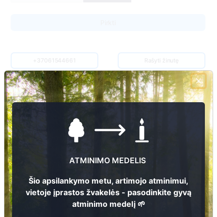
+37061544661
Rašyti žinutę
Paslaugą sudaro:
Nuvykimas į kapavietės vietą
Sausų lapų, spyglių, žolės surinkimas ir išnešimas
ATMINIMO MEDELIS
Sausas antkapio ir kitų kapo elementų
nuvalymas
Šio apsilankymo metu, artimojo atminimui,
vietoje įprastos žvakelės - pasodinkite gyvą
Gėlių ir kitų augalų laistymas
atminimo medelį 🌱
Senų augalų, gėlių išrovimas ir išnešimas