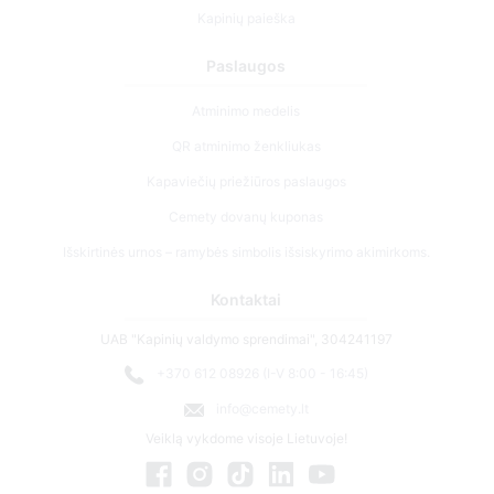
Kapinių paieška
Paslaugos
Atminimo medelis
QR atminimo ženkliukas
Kapaviečių priežiūros paslaugos
Cemety dovanų kuponas
Išskirtinės urnos – ramybės simbolis išsiskyrimo akimirkoms.
Kontaktai
UAB "Kapinių valdymo sprendimai", 304241197
+370 612 08926 (I-V 8:00 - 16:45)
info@cemety.lt
Veiklą vykdome visoje Lietuvoje!