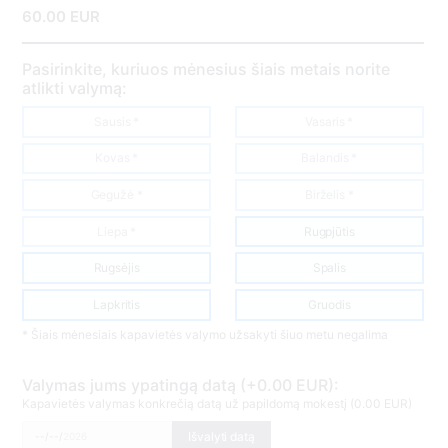
60.00 EUR
Pasirinkite, kuriuos mėnesius šiais metais norite
atlikti valymą:
Sausis *
Vasaris *
Kovas *
Balandis *
Gegužė *
Birželis *
Liepa *
Rugpjūtis
Rugsėjis
Spalis
Lapkritis
Gruodis
* Šiais mėnesiais kapavietės valymo užsakyti šiuo metu negalima
Valymas jums ypatingą datą (+0.00 EUR):
Kapavietės valymas konkrečią datą už papildomą mokestį (0.00 EUR)
Išvalyti datą