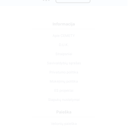
Informacija
Apie CEMETY
D.U.K.
Straipsniai
Savivaldybių sąrašas
Privatumo politika
Mokėjimų politika
ES projektai
Slapukų nustatymai
Paieška
Velionių paieška