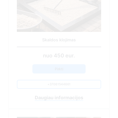
Sezoninis kapavietės tvarkymas
430.00 EUR
Pirkti
+37061544661
Nuvykimas į kapavietės vietą
Sausų lapų, spyglių, žolės surinkimas