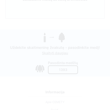
Uždekite skaitmeninę žvakutę - pasodinkite medį!
Skaityti daugiau
Pasodinta medžių
1393
Informacija
Apie CEMETY
D.U.K.
Straipsniai
Savivaldybių sąrašas