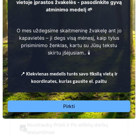
vietoje įprastos žvakelės - pasodinkite gyvą
atminimo medelį 🌱
Daugiau informacijos
O mes uždegsime skaitmeninę žvakelę ant jo
kapavietės – ji degs visą mėnesį, kaip tylus
prisiminimo ženklas, kartu su Jūsų tekstu
skirtu įšėjusiam.. 🕯️
📍
Kiekvienas
medelis turės savo tikslią vietą ir
koordinates, kurias gausite el. paštu
Pirkti