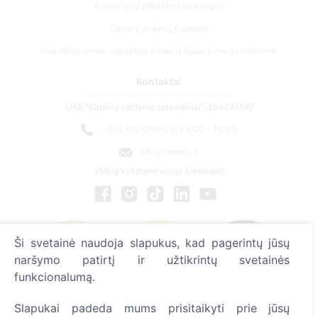
Kontaktai
UAB "Kapinių valdymo sprendimai", 304241197
+370 612 08926 (I-V 8:00 - 16:45)
info@cemety.lt
Veiklą vykdome visoje Lietuvoje!
Ši svetainė naudoja slapukus, kad pagerintų jūsų
naršymo patirtį ir užtikrintų svetainės
funkcionalumą.
Administratoriai
Slapukai padeda mums prisitaikyti prie jūsų
© 2013 - 2026 Cemety Visos teisės saugomos