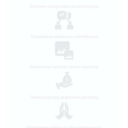
Užsakymus deriname individualiai
Pateikiame vaizdinį darbo rezultatą
Taikome pinigų grąžinimo garantiją
Sukalbame maldą už Jūsų artimuosius