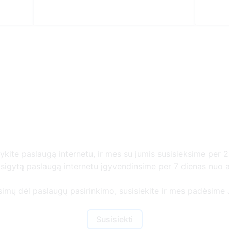
Daugiau informacijo
gykite paslaugą internetu, ir mes su jumis susisieksime per 2
r įsigytą paslaugą internetu įgyvendinsime per 7 dienas nuo
usimų dėl paslaugų pasirinkimo, susisiekite ir mes padėsime J
Susisiekti