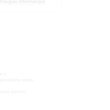
s
4 h.
 apmokėjimo datos.
ums išsirinkti.