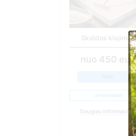
Minima
Skaldos klojimas
6
nuo 450 eur.
Pirkti
+37061544661
Daugiau informacijos
Nuvykim