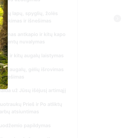
ės
 kapo
ymas
imas
imąjį
iktų