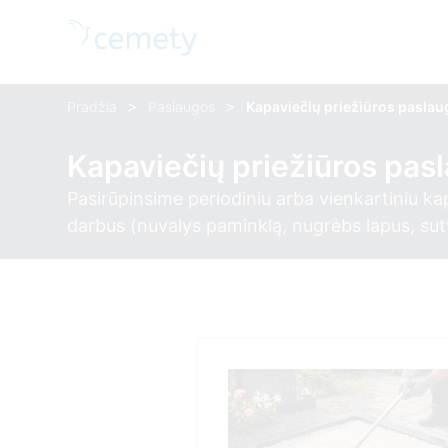
>
>
Pradžia
Paslaugos
Kapaviečių priežiūros pasla
Kapaviečių priežiūros pas
Pasirūpinsime periodiniu arba vienkartiniu ka
darbus (nuvalys paminklą, nugrėbs lapus, sutva