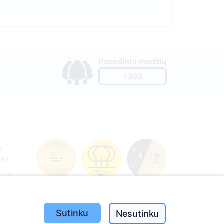
Pasodinta medžių
1393
o
197
(I-V
Sutinku
Nesutinku
e