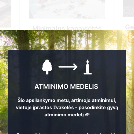
Generalinis kapavi
lus kapavietės
tvarkymas
tvarkymas
96.00 EUR
0.00 EUR
Pirkti
Pirkti
ATMINIMO MEDELIS
+37061544661
+37061544661
Šio apsilankymo metu, artimojo atminimui,
vietoje įprastos žvakelės - pasodinkite gyvą
atminimo medelį 🌱
Nuvykimas į kapavietės v
as į kapavietės vietą
Žvakės uždegimas