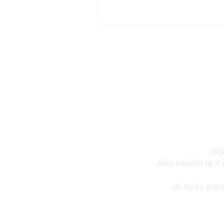
Įsi
Jūsų pasirinktą i
Jei turite kla