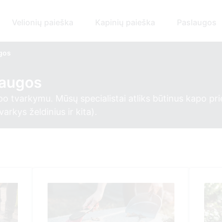
Velionių paieška
Kapinių paieška
Paslaugos
ugos
laugos
po tvarkymu. Mūsų specialistai atliks būtinus kapo pri
rkys želdinius ir kita).