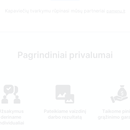
Kapaviečių tvarkymu rūpinasi mūsų partneriai
pamenu.lt
Pagrindiniai privalumai
Užsakymus
Pateikiame vaizdinį
Taikome pin
deriname
darbo rezultatą
grąžinimo gara
ndividualiai