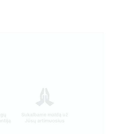
igų
Sukalbame maldą už
ntiją
Jūsų artimuosius