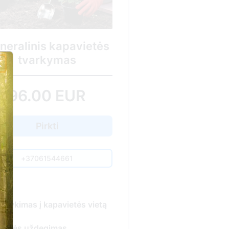
etės
ietą