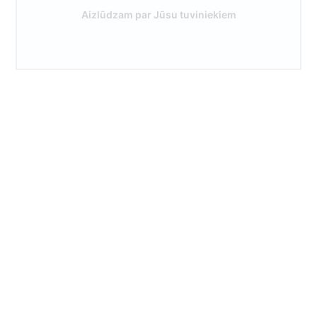
Aizlūdzam par Jūsu tuviniekiem