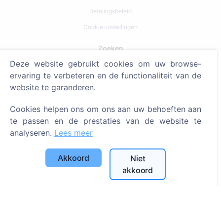
Betalingsbeleid
Cookie-instellingen
Zoeken
Deze website gebruikt cookies om uw browse-
Zoeken naar overledenen
ervaring te verbeteren en de functionaliteit van de
Zoeken naar begraafplaatsen
website te garanderen.
Diensten
Cookies helpen ons om ons aan uw behoeften aan
te passen en de prestaties van de website te
Contacten
analyseren.
Lees meer
UAB "Kapinių valdymo sprendimai", 304241197
Akkoord
Niet
+370 612 08926 (I-V 8:00 - 16:45)
akkoord
info@cemety.lt
Wij opereren door het hele land!