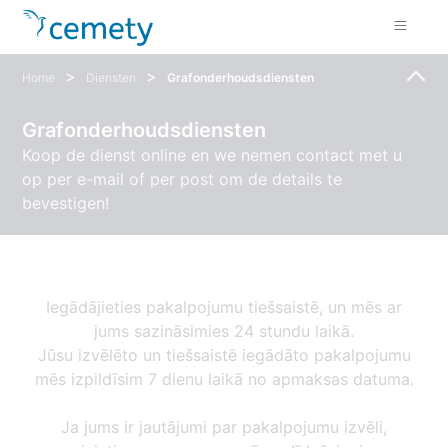
>
>
Home
Diensten
Grafonderhoudsdiensten
Grafonderhoudsdiensten
Koop de dienst online en we nemen contact met u
op per e-mail of per post om de details te
bevestigen!
Iegādājieties pakalpojumu tiešsaistē, un mēs ar
jums sazināsimies 24 stundu laikā.
Jūsu izvēlēto un tiešsaistē iegādāto pakalpojumu
mēs izpildīsim 7 dienu laikā no apmaksas datuma.
Ja jums ir jautājumi par pakalpojumu izvēli,