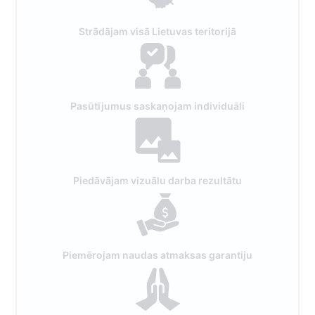
Strādājam visā Lietuvas teritorijā
Pasūtījumus saskaņojam individuāli
Piedāvājam vizuālu darba rezultātu
Piemērojam naudas atmaksas garantiju