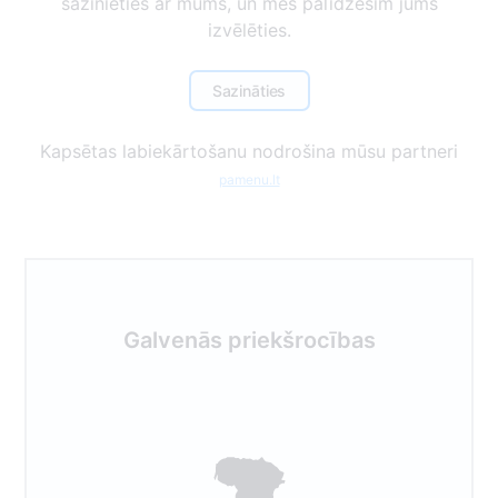
sazinieties ar mums, un mēs palīdzēsim jums
izvēlēties.
Sazināties
Kapsētas labiekārtošanu nodrošina mūsu partneri
pamenu.lt
Galvenās priekšrocības