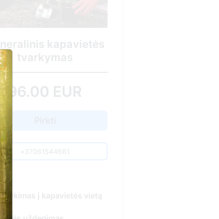
neralinis kapavietės
tvarkymas
96.00 EUR
Pirkti
+37061544661
uvykimas į kapavietės vietą
vakės uždegimas