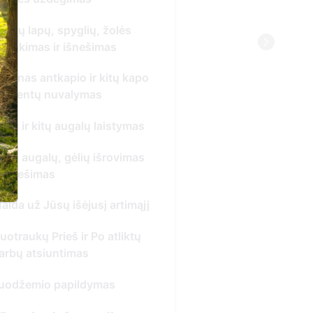
ausų lapų, spyglių, žolės
urinkimas ir išnešimas
rėgnas antkapio ir kitų kapo
lementų nuvalymas
ėlių ir kitų augalų laistymas
enų augalų, gėlių išrovimas
r išnešimas
alda už Jūsų išėjusį artimąjį
uotraukų Prieš ir Po atliktų
arbų atsiuntimas
uodžemio papildymas