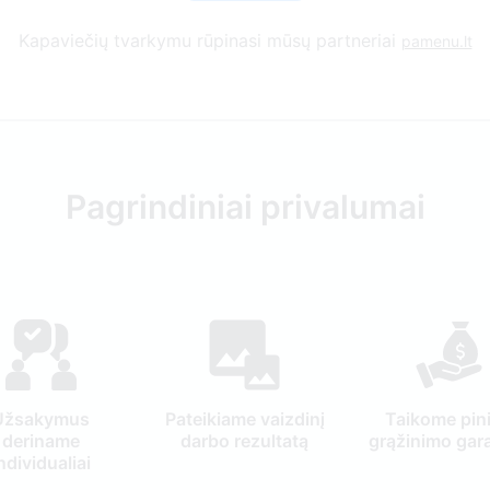
Kapaviečių tvarkymu rūpinasi mūsų partneriai
pamenu.lt
Pagrindiniai privalumai
Užsakymus
Pateikiame vaizdinį
Taikome pin
deriname
darbo rezultatą
grąžinimo gara
ndividualiai