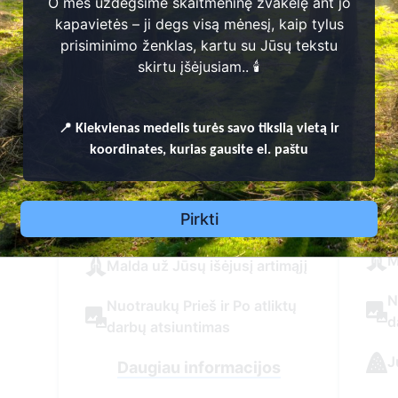
Sausų lapų, spyglių, žolės
O mes uždegsime skaitmeninę žvakelę ant jo
surinkimas ir išnešimas
kapavietės – ji degs visą mėnesį, kaip tylus
S
prisiminimo ženklas, kartu su Jūsų tekstu
s
Sausas antkapio ir kitų kapo
skirtu įšėjusiam.. 🕯️
elementų nuvalymas
D
e
Gėlių ir kitų augalų laistymas
📍
Kiekvienas
medelis turės savo tikslią vietą ir
koordinates, kurias gausite el. paštu
G
Senų augalų, gėlių išrovimas
ir išnešimas
S
Pirkti
i
Žvakės uždegimas
M
Malda už Jūsų išėjusį artimąjį
N
Nuotraukų Prieš ir Po atliktų
d
darbų atsiuntimas
J
Daugiau informacijos