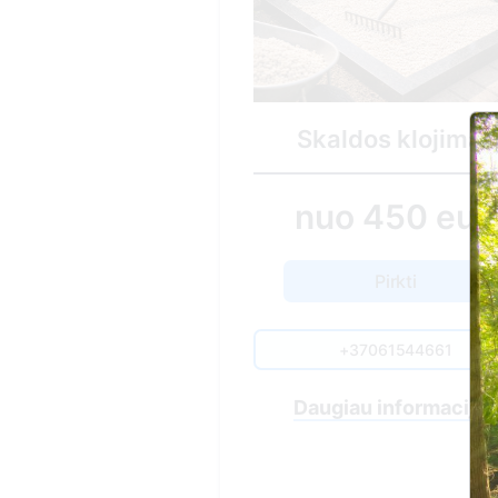
Skaldos klojimas
nuo 450 eur.
Pirkti
+37061544661
Daugiau informacijos