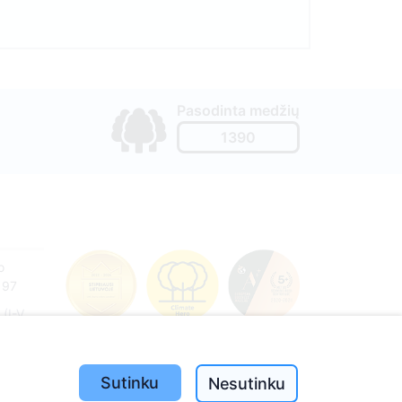
Pasodinta medžių
1390
o
197
(I-V
Sutinku
Nesutinku
e