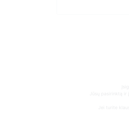
Įsi
Jūsų pasirinktą i
Jei turite kla