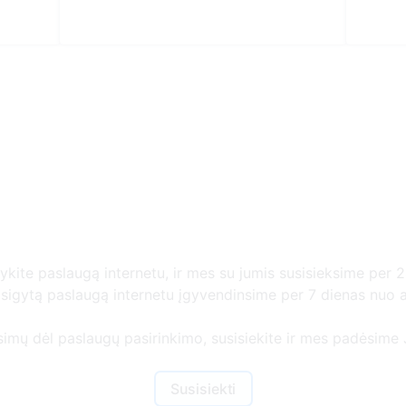
gykite paslaugą internetu, ir mes su jumis susisieksime per 2
r įsigytą paslaugą internetu įgyvendinsime per 7 dienas nuo
usimų dėl paslaugų pasirinkimo, susisiekite ir mes padėsime J
Susisiekti