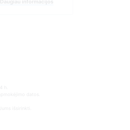
Daugiau informacijos
4 h.
 apmokėjimo datos.
ums išsirinkti.