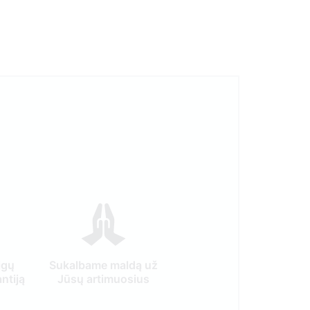
igų
Sukalbame maldą už
ntiją
Jūsų artimuosius