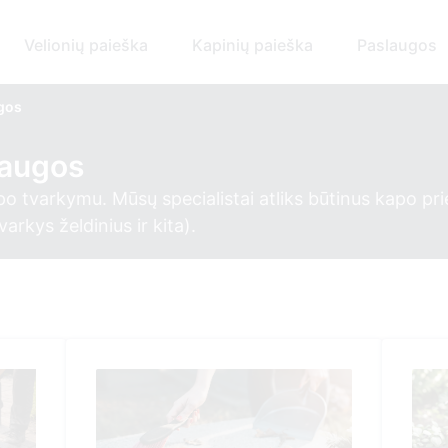
Velionių paieška
Kapinių paieška
Paslaugos
ugos
laugos
po tvarkymu. Mūsų specialistai atliks būtinus kapo pri
rkys želdinius ir kita).