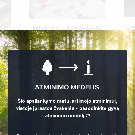
Ge
Minimalus kapavietės
tvarkymas
60.00 EUR
Pirkti
ATMINIMO MEDELIS
+37061544661
Šio apsilankymo metu, artimojo atminimui,
vietoje įprastos žvakelės - pasodinkite gyvą
atminimo medelį 🌱
N
Nuvykimas į kapavietės vietą
Ž