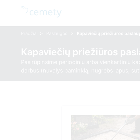
>
>
Pradžia
Paslaugos
Kapaviečių priežiūros pasla
Kapaviečių priežiūros pas
Pasirūpinsime periodiniu arba vienkartiniu ka
darbus (nuvalys paminklą, nugrėbs lapus, sutva