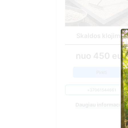
Minimalus ka
tvarkym
Skaldos klojimas
60.00 
nuo 450 eur.
Pirkti
Pirkti
+37061544661
+370615446
Daugiau informacijos
Nuvykimas į kapav