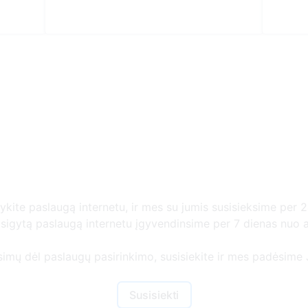
Daugiau informacijos
gykite paslaugą internetu, ir mes su jumis susisieksime per 2
r įsigytą paslaugą internetu įgyvendinsime per 7 dienas nuo
usimų dėl paslaugų pasirinkimo, susisiekite ir mes padėsime J
Susisiekti