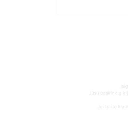
Įsi
Jūsų pasirinktą i
Jei turite kla