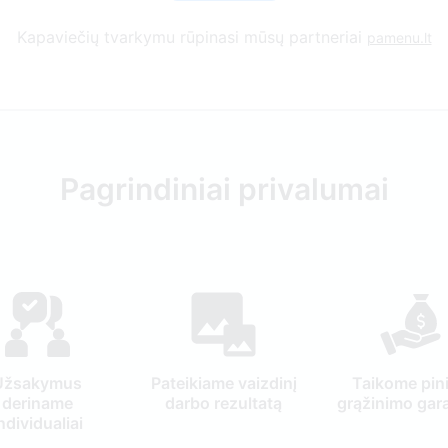
Kapaviečių tvarkymu rūpinasi mūsų partneriai
pamenu.lt
Pagrindiniai privalumai
Užsakymus
Pateikiame vaizdinį
Taikome pin
deriname
darbo rezultatą
grąžinimo gara
ndividualiai