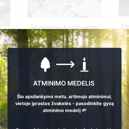
Generalinis kapavietės
pavietės
tvarkymas
as
96.00 EUR
EUR
Pirkti
ATMINIMO MEDELIS
+37061544661
61
Šio apsilankymo metu, artimojo atminimui,
vietoje įprastos žvakelės - pasodinkite gyvą
atminimo medelį 🌱
Nuvykimas į kapavietės vietą
ietės vietą
Žvakės uždegimas