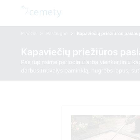
>
>
Pradžia
Paslaugos
Kapaviečių priežiūros pasla
Kapaviečių priežiūros pas
Pasirūpinsime periodiniu arba vienkartiniu ka
darbus (nuvalys paminklą, nugrėbs lapus, sutva