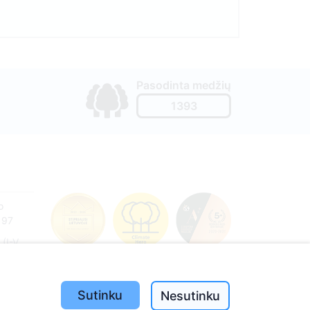
Pasodinta medžių
1393
o
197
(I-V
Sutinku
Nesutinku
e