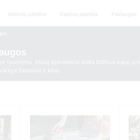
Velionių paieška
Kapinių paieška
Paslaugos
ugos
laugos
po tvarkymu. Mūsų specialistai atliks būtinus kapo pri
rkys želdinius ir kita).