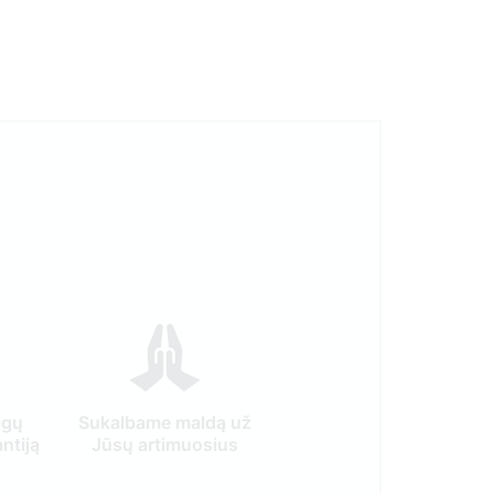
igų
Sukalbame maldą už
ntiją
Jūsų artimuosius