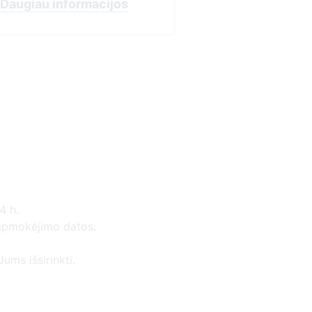
4 h.
 apmokėjimo datos.
ums išsirinkti.