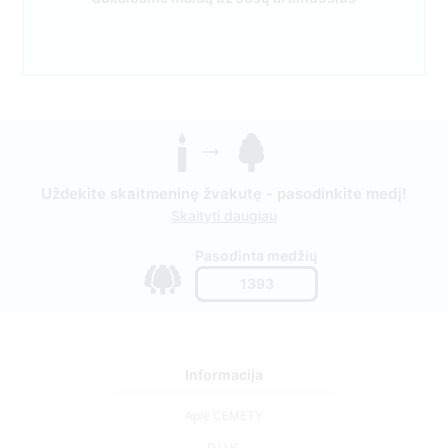
Uždekite skaitmeninę žvakutę - pasodinkite medį!
Skaityti daugiau
Pasodinta medžių
1393
Informacija
Apie CEMETY
D.U.K.