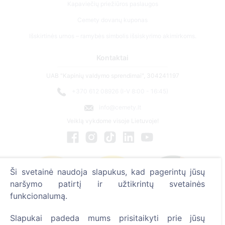
Kapaviečių priežiūros paslaugos
Cemety dovanų kuponas
Išskirtinės urnos – ramybės simbolis išsiskyrimo akimirkoms.
Kontaktai
UAB "Kapinių valdymo sprendimai", 304241197
+370 612 08926 (I-V 8:00 - 16:45)
info@cemety.lt
Veiklą vykdome visoje Lietuvoje!