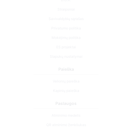
Straipsniai
Savivaldybių sąrašas
Privatumo politika
Mokėjimų politika
ES projektai
Slapukų nustatymai
Paieška
Velionių paieška
Kapinių paieška
Paslaugos
Atminimo medelis
QR atminimo ženkliukas