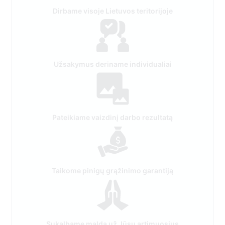
Dirbame visoje Lietuvos teritorijoje
Užsakymus deriname individualiai
Pateikiame vaizdinį darbo rezultatą
Taikome pinigų grąžinimo garantiją
Sukalbame maldą už Jūsų artimuosius