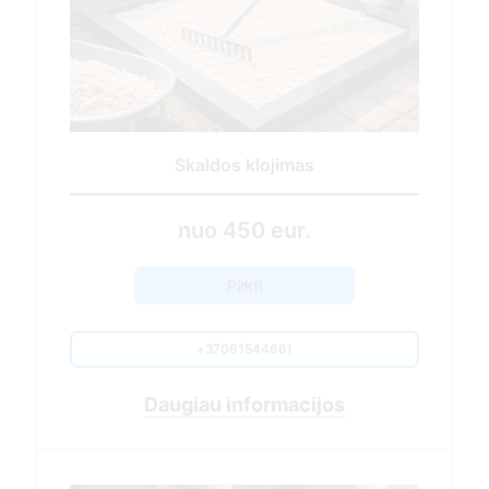
Sezoninis kapavietės tvarkymas
430.00 EUR
Pirkti
+37061544661
Nuvykimas į kapavietės vietą
Sausų lapų, spyglių, žolės surinkimas