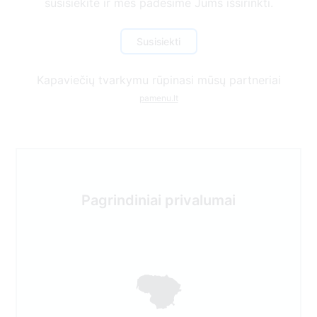
susisiekite ir mes padėsime Jums išsirinkti.
Susisiekti
Kapaviečių tvarkymu rūpinasi mūsų partneriai
pamenu.lt
Pagrindiniai privalumai