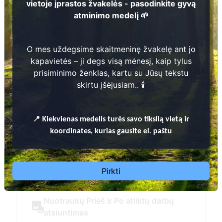
atminimo medelį
Daugiau informacijos
s
O mes uždegsime skaitmeninę žvakelę ant jo kapavie
prisiminimo ženklas, kartu su Jūsų teks
ų
📍
Kiekvienas
medelis turės savo tikslią vietą ir k
Pirkti