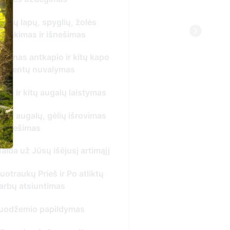
ės
 kapo
ymas
imas
imąjį
iktų