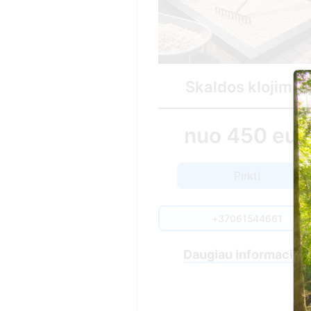
Minima
Skaldos klojimas
6
nuo 450 eur.
Pirkti
+37061544661
Daugiau informacijos
Nuvykim