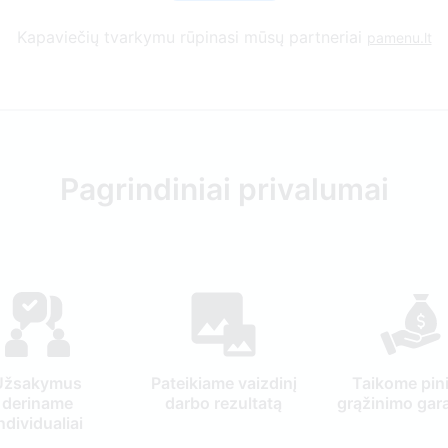
Kapaviečių tvarkymu rūpinasi mūsų partneriai
pamenu.lt
Pagrindiniai privalumai
Užsakymus
Pateikiame vaizdinį
Taikome pin
deriname
darbo rezultatą
grąžinimo gara
ndividualiai