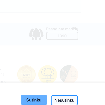
Pasodinta medžių
1390
o
197
(I-V
Sutinku
Nesutinku
e