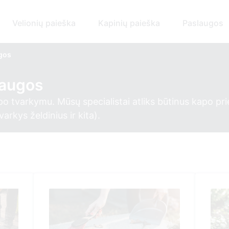
Velionių paieška
Kapinių paieška
Paslaugos
ugos
laugos
po tvarkymu. Mūsų specialistai atliks būtinus kapo pri
rkys želdinius ir kita).