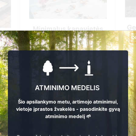
Generalinis kapavi
lus kapavietės
tvarkymas
tvarkymas
96.00 EUR
0.00 EUR
Pirkti
Pirkti
ATMINIMO MEDELIS
+37061544661
+37061544661
Šio apsilankymo metu, artimojo atminimui,
vietoje įprastos žvakelės - pasodinkite gyvą
atminimo medelį 🌱
Nuvykimas į kapavietės v
as į kapavietės vietą
Žvakės uždegimas