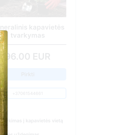
etės
ietą