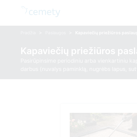
>
>
Pradžia
Paslaugos
Kapaviečių priežiūros pasla
Kapaviečių priežiūros pas
Pasirūpinsime periodiniu arba vienkartiniu ka
darbus (nuvalys paminklą, nugrėbs lapus, sutva