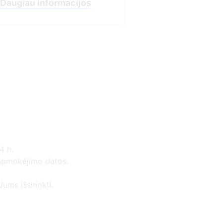
s
4 h.
 apmokėjimo datos.
ums išsirinkti.