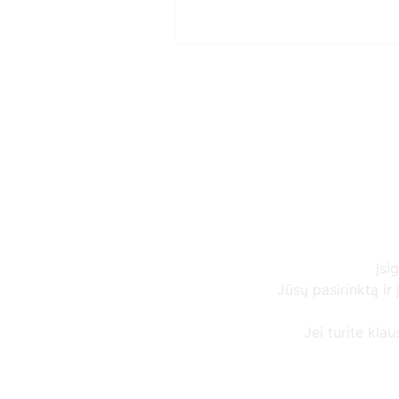
Įsi
Jūsų pasirinktą i
Jei turite kla