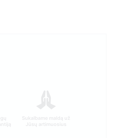
igų
Sukalbame maldą už
ntiją
Jūsų artimuosius