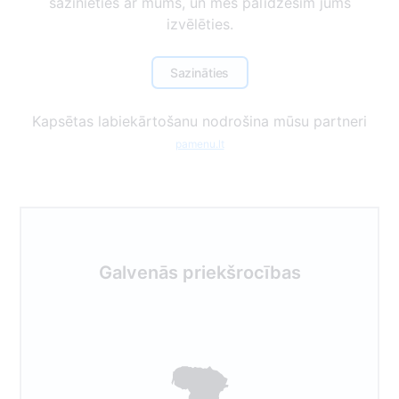
sazinieties ar mums, un mēs palīdzēsim jums
izvēlēties.
Sazināties
Kapsētas labiekārtošanu nodrošina mūsu partneri
pamenu.lt
Galvenās priekšrocības