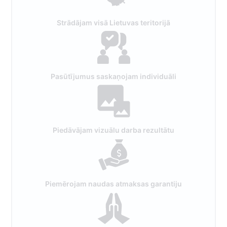
Strādājam visā Lietuvas teritorijā
Pasūtījumus saskaņojam individuāli
Piedāvājam vizuālu darba rezultātu
Piemērojam naudas atmaksas garantiju