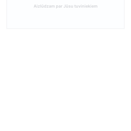
Aizlūdzam par Jūsu tuviniekiem