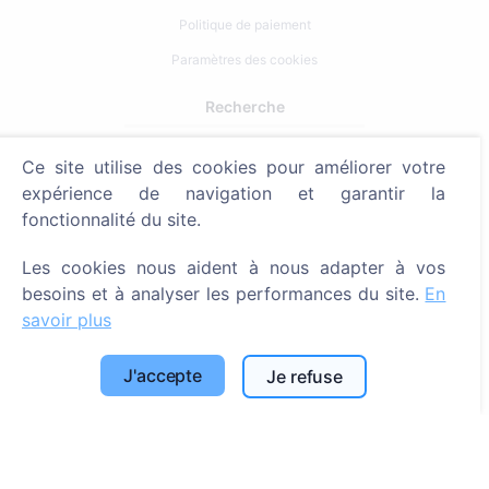
Politique de paiement
Paramètres des cookies
Recherche
Rechercher des défunts
Ce site utilise des cookies pour améliorer votre
Rechercher des cimetières
expérience de navigation et garantir la
fonctionnalité du site.
Services
Les cookies nous aident à nous adapter à vos
Contacts
besoins et à analyser les performances du site.
En
savoir plus
UAB "Kapinių valdymo sprendimai", 304241197
+370 612 08926 (I-V 8:00 - 16:45)
J'accepte
Je refuse
info@cemety.lt
Nous intervenons dans tout le pays !