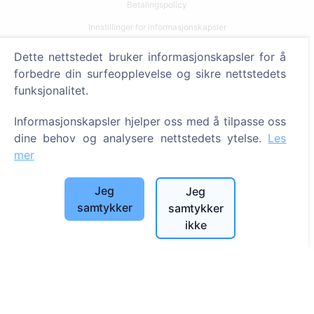
Betalingspolicy
Innstillinger for informasjonskapsler
Dette nettstedet bruker informasjonskapsler for å
Søk
forbedre din surfeopplevelse og sikre nettstedets
Søk etter avdøde
funksjonalitet.
Søk etter gravplasser
Informasjonskapsler hjelper oss med å tilpasse oss
dine behov og analysere nettstedets ytelse.
Les
Tjenester
mer
Kontakter
Jeg
Jeg
UAB "Kapinių valdymo sprendimai", 304241197
samtykker
samtykker
+370 612 08926 (I-V 8:00 - 16:45)
ikke
info@cemety.lt
Vi opererer over hele landet!