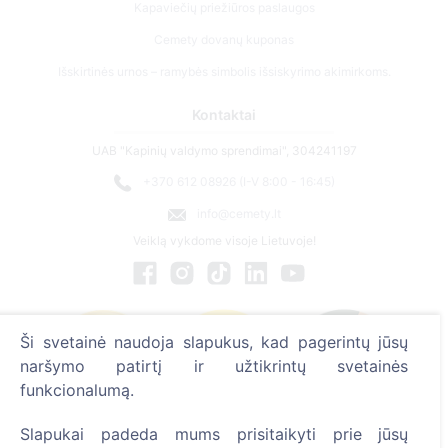
Kontaktai
UAB "Kapinių valdymo sprendimai", 304241197
+370 612 08926 (I-V 8:00 - 16:45)
info@cemety.lt
Veiklą vykdome visoje Lietuvoje!
Ši svetainė naudoja slapukus, kad pagerintų jūsų
naršymo patirtį ir užtikrintų svetainės
funkcionalumą.
Administratoriai
Slapukai padeda mums prisitaikyti prie jūsų
© 2013 - 2026 Cemety Visos teisės saugomos