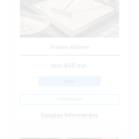
Sezoninis kapavietės tvarkymas
430.00 EUR
Pirkti
+37061544661
Nuvykimas į kapavietės vietą
Sausų lapų, spyglių, žolės surinkimas