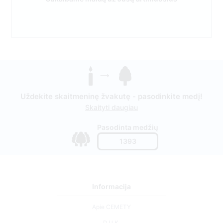
Uždekite skaitmeninę žvakutę - pasodinkite medį!
Skaityti daugiau
Pasodinta medžių
1393
Informacija
Apie CEMETY
D.U.K.
Straipsniai
Savivaldybių sąrašas