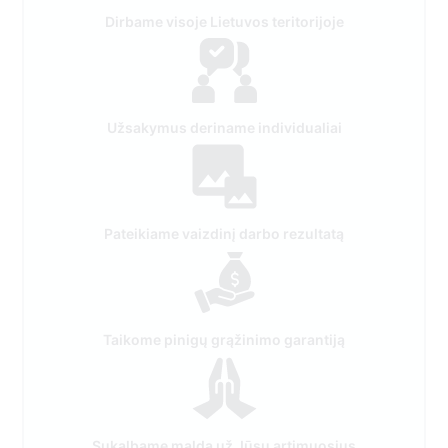
Užsakymus deriname individualiai
Pateikiame vaizdinį darbo rezultatą
Taikome pinigų grąžinimo garantiją
Sukalbame maldą už Jūsų artimuosius