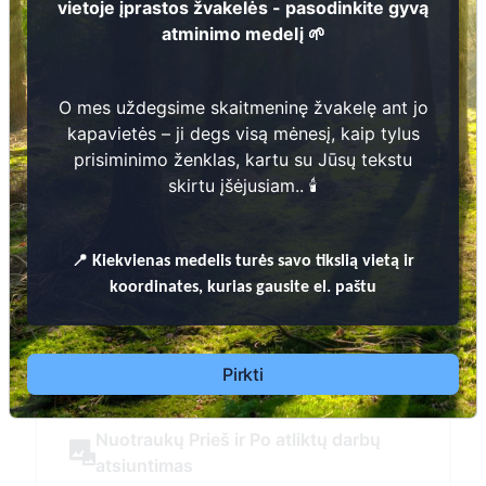
vietoje įprastos žvakelės - pasodinkite gyvą
atminimo medelį 🌱
Daugiau informacijos
O mes uždegsime skaitmeninę žvakelę ant jo
kapavietės – ji degs visą mėnesį, kaip tylus
prisiminimo ženklas, kartu su Jūsų tekstu
skirtu įšėjusiam.. 🕯️
📍
Kiekvienas
medelis turės savo tikslią vietą ir
koordinates, kurias gausite el. paštu
Pirkti