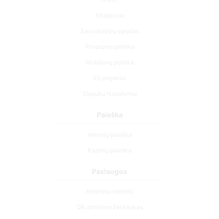
Privatumo politika
Mokėjimų politika
ES projektai
Slapukų nustatymai
Paieška
Velionių paieška
Kapinių paieška
Paslaugos
Atminimo medelis
QR atminimo ženkliukas
Kapaviečių priežiūros paslaugos
Cemety dovanų kuponas
Išskirtinės urnos – ramybės simbolis išsiskyrimo akimirkoms.