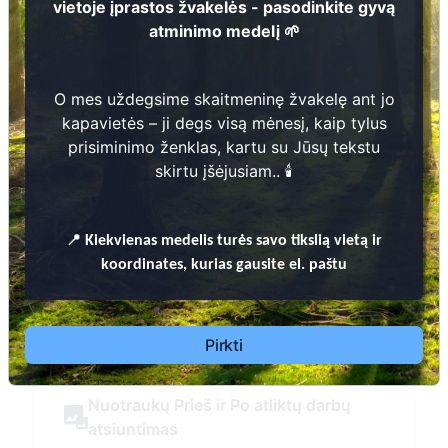
atminimo medelį
Daugiau informacijos
O mes uždegsime skaitmeninę žvakelę ant jo kapavie
prisiminimo ženklas, kartu su Jūsų teks
ų
📍
Kiekvienas
medelis turės savo tikslią vietą ir k
Pirkti