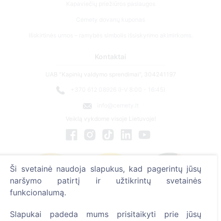
Kapaviečių priežiūros paslaugos
Cemety dovanų kuponas
Išskirtinės urnos – ramybės simbolis išsiskyrimo akimirkoms.
Kontaktai
UAB "Kapinių valdymo sprendimai", 304241197
+370 612 08926 (I-V 8:00 - 16:45)
info@cemety.lt
Veiklą vykdome visoje Lietuvoje!