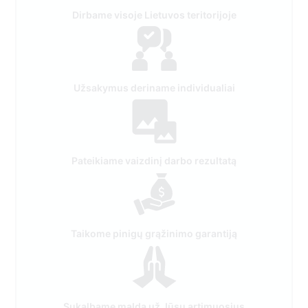
Dirbame visoje Lietuvos teritorijoje
Užsakymus deriname individualiai
Pateikiame vaizdinį darbo rezultatą
Taikome pinigų grąžinimo garantiją
Sukalbame maldą už Jūsų artimuosius