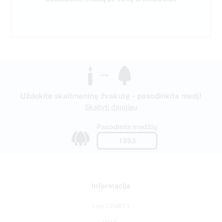
Uždekite skaitmeninę žvakutę - pasodinkite medį!
Skaityti daugiau
Pasodinta medžių
1393
Informacija
Apie CEMETY
D.U.K.