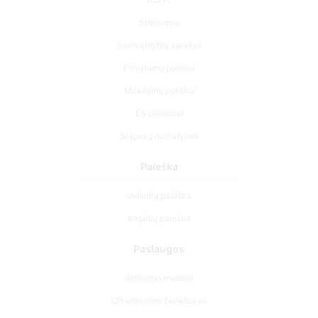
Straipsniai
Savivaldybių sąrašas
Privatumo politika
Mokėjimų politika
ES projektai
Slapukų nustatymai
Paieška
Velionių paieška
Kapinių paieška
Paslaugos
Atminimo medelis
QR atminimo ženkliukas