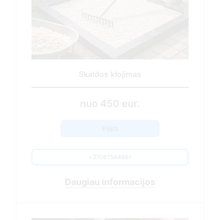
Sezoninis kapavietės tvarkymas
430.00 EUR
Pirkti
+37061544661
Nuvykimas į kapavietės vietą
Sausų lapų, spyglių, žolės surinkimas