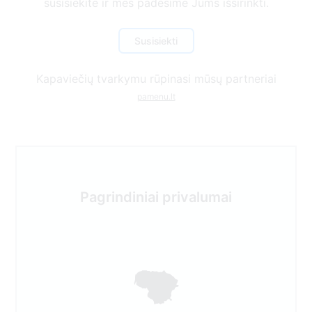
susisiekite ir mes padėsime Jums išsirinkti.
Susisiekti
Kapaviečių tvarkymu rūpinasi mūsų partneriai
pamenu.lt
Pagrindiniai privalumai