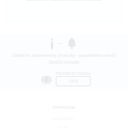
Uždekite skaitmeninę žvakutę - pasodinkite medį!
Skaityti daugiau
Pasodinta medžių
1393
Informacija
Apie CEMETY
D.U.K.