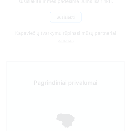
susisiekite ir mes padėsime Jums išsirinkti.
Susisiekti
Kapaviečių tvarkymu rūpinasi mūsų partneriai
pamenu.lt
Pagrindiniai privalumai