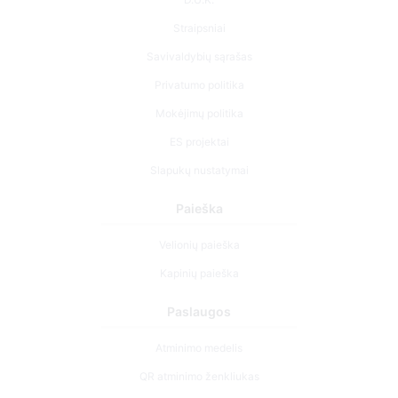
Straipsniai
Savivaldybių sąrašas
Privatumo politika
Mokėjimų politika
ES projektai
Slapukų nustatymai
Paieška
Velionių paieška
Kapinių paieška
Paslaugos
Atminimo medelis
QR atminimo ženkliukas