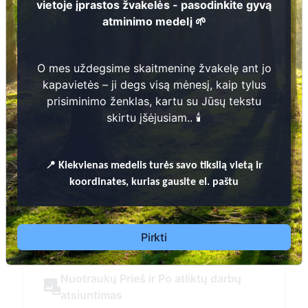
atminimo medelį
Daugiau informacijos
O mes uždegsime skaitmeninę žvakelę ant jo kapavie
prisiminimo ženklas, kartu su Jūsų teks
ų
📍
Kiekvienas
medelis turės savo tikslią vietą ir k
Pirkti