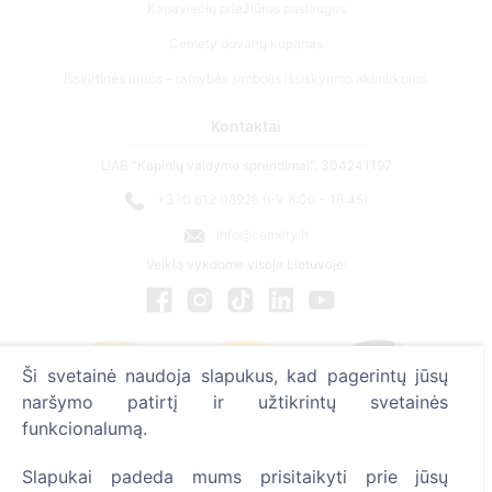
Kapaviečių priežiūros paslaugos
Cemety dovanų kuponas
Išskirtinės urnos – ramybės simbolis išsiskyrimo akimirkoms.
Kontaktai
UAB "Kapinių valdymo sprendimai", 304241197
+370 612 08926 (I-V 8:00 - 16:45)
info@cemety.lt
Veiklą vykdome visoje Lietuvoje!