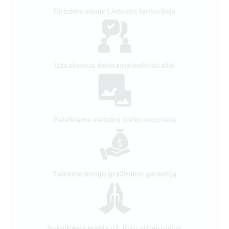
Dirbame visoje Lietuvos teritorijoje
Užsakymus deriname individualiai
Pateikiame vaizdinį darbo rezultatą
Taikome pinigų grąžinimo garantiją
Sukalbame maldą už Jūsų artimuosius