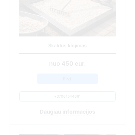
Sezoninis kapavietės tvarkymas
430.00 EUR
Pirkti
+37061544661
Nuvykimas į kapavietės vietą
Sausų lapų, spyglių, žolės surinkimas