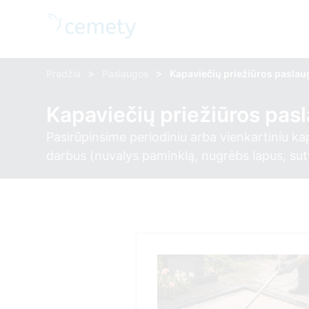
>
>
Pradžia
Paslaugos
Kapaviečių priežiūros pasla
Kapaviečių priežiūros pas
Pasirūpinsime periodiniu arba vienkartiniu ka
darbus (nuvalys paminklą, nugrėbs lapus, sutva