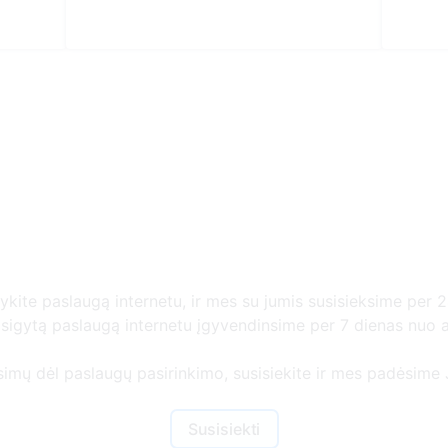
Daugiau informacijos
gykite paslaugą internetu, ir mes su jumis susisieksime per 2
r įsigytą paslaugą internetu įgyvendinsime per 7 dienas nuo
usimų dėl paslaugų pasirinkimo, susisiekite ir mes padėsime J
Susisiekti