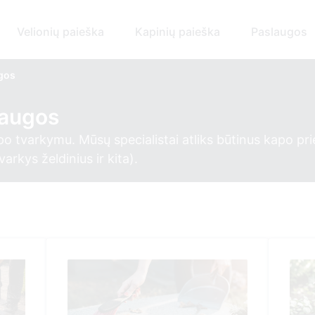
Velionių paieška
Kapinių paieška
Paslaugos
ugos
laugos
po tvarkymu. Mūsų specialistai atliks būtinus kapo pri
rkys želdinius ir kita).