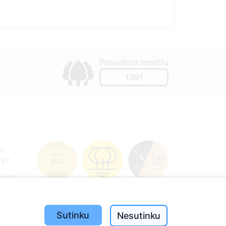
Pasodinta medžių
1391
o
197
(I-V
Sutinku
Nesutinku
e