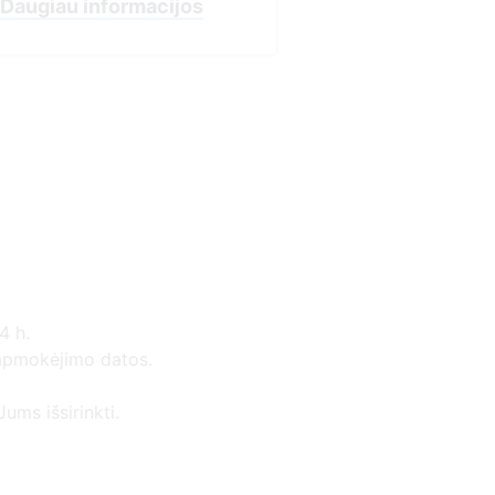
4 h.
 apmokėjimo datos.
ums išsirinkti.