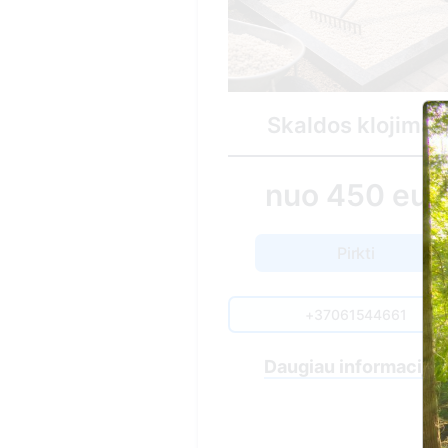
Minimalus ka
tvarkym
Skaldos klojimas
60.00 
nuo 450 eur.
Pirkti
Pirkti
+37061544661
+370615446
Daugiau informacijos
Nuvykimas į kapav