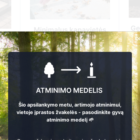
Generalinis kapavietės
pavietės
tvarkymas
as
96.00 EUR
EUR
Pirkti
ATMINIMO MEDELIS
+37061544661
61
Šio apsilankymo metu, artimojo atminimui,
vietoje įprastos žvakelės - pasodinkite gyvą
atminimo medelį 🌱
Nuvykimas į kapavietės vietą
ietės vietą
Žvakės uždegimas