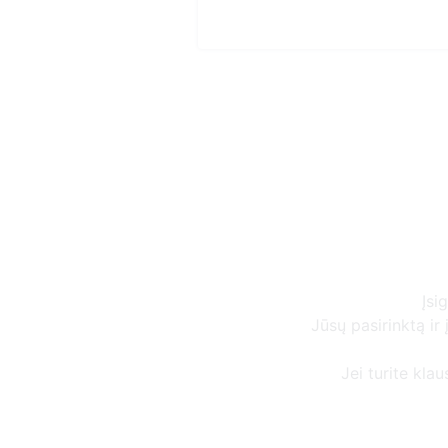
Įsi
Jūsų pasirinktą i
Jei turite kla