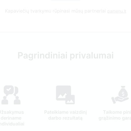
Kapaviečių tvarkymu rūpinasi mūsų partneriai
pamenu.lt
Pagrindiniai privalumai
Užsakymus
Pateikiame vaizdinį
Taikome pin
deriname
darbo rezultatą
grąžinimo gara
ndividualiai