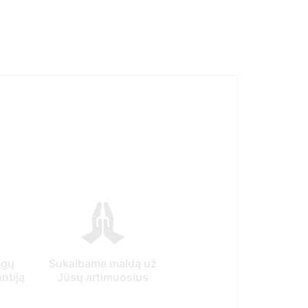
igų
Sukalbame maldą už
ntiją
Jūsų artimuosius