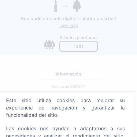
Enciende una vela digital - planta un árbol!
Leer más
Árboles plantados
1391
Información
Acerca de CEMETY
Preguntas frecuentes
Este sitio utiliza cookies para mejorar su
Blog
experiencia de navegación y garantizar la
funcionalidad del sitio.
Lista de municipios y usuarios
Política de privacidad
Las cookies nos ayudan a adaptarnos a sus
necesidades y analizar el rendimiento del sitio.
Política de pagos