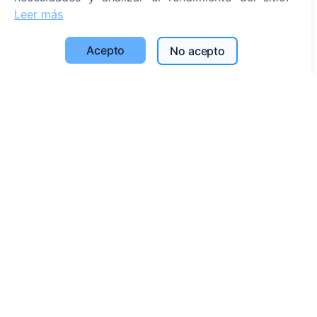
Leer más
Configuración de cookies
Acepto
Búsqueda
No acepto
Buscar fallecidos
Buscar cementerios
Servicios
Contactos
UAB "Kapinių valdymo sprendimai", 304241197
+370 612 08926 (I-V 8:00 - 16:45)
info@cemety.lt
¡Operamos en todo el país!