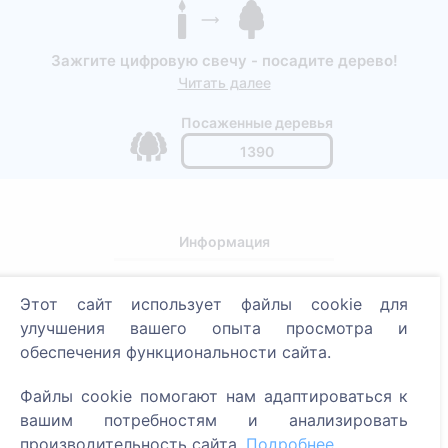
Зажгите цифровую свечу - посадите дерево!
Читать далее
Посаженные деревья
1390
Информация
О CEMETY
Этот сайт использует файлы cookie для
Часто задаваемые вопросы
улучшения вашего опыта просмотра и
Блог
обеспечения функциональности сайта.
Список муниципалитетов и пользователей
Файлы cookie помогают нам адаптироваться к
Политика конфиденциальности
вашим потребностям и анализировать
производительность сайта.
Подробнее
Политика платежей