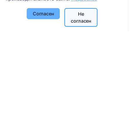
Настройки cookie
Согласен
Не
Поиск
согласен
Поиск усопших
Поиск кладбищ
Услуги
Контакты
UAB "Kapinių valdymo sprendimai", 304241197
+370 612 08926 (I-V 8:00 - 16:45)
info@cemety.lt
Мы работаем по всей стране!