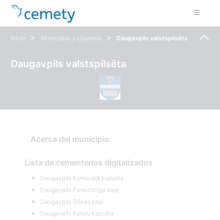
>
>
Inicio
Municipios y Usuarios
Daugavpils valstspilsēta
Daugavpils valstspilsēta
Acerca del municipio:
Lista de cementerios digitalizados
Daugavpils Komunālā kapsēta
Daugavpils Pareizticīgo kapi
Daugavpils Grīvas kapi
Daugavpils Katoļu kapsēta