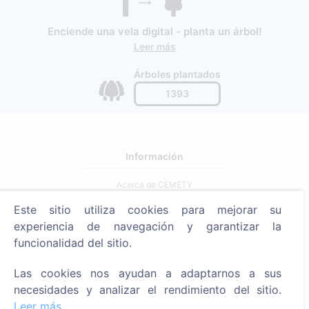
Enciende una vela digital - planta un árbol!
Leer más
Árboles plantados
1393
Información
Acerca de CEMETY
Preguntas frecuentes
Este sitio utiliza cookies para mejorar su
experiencia de navegación y garantizar la
Blog
funcionalidad del sitio.
Lista de municipios y usuarios
Las cookies nos ayudan a adaptarnos a sus
Política de privacidad
necesidades y analizar el rendimiento del sitio.
Política de pagos
Leer más