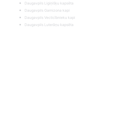
Daugavpils Ligiņišķu kapsēta
Daugavpils Garnizona kapi
Daugavpils Vecticībnieku kapi
Daugavpils Luterāņu kapsēta