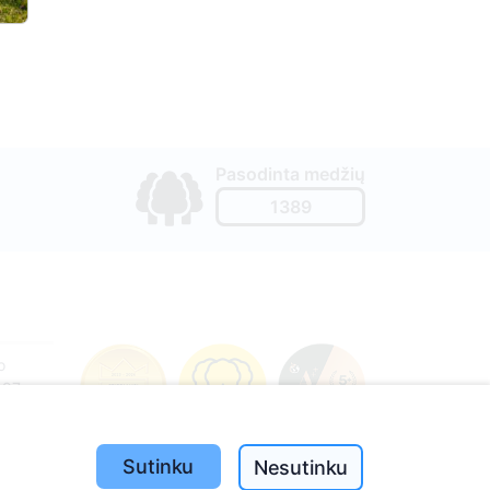
Pasodinta medžių
1389
o
197
(I-V
Sutinku
Nesutinku