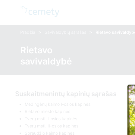
>
>
Pradžia
Savivaldybių sąrašas
Rietavo savivaldyb
Rietavo
savivaldybė
Suskaitmenintų kapinių sąrašas
Medingėnų kaimo I-osios kapinės
Rietavo miesto kapinės
Tverų mstl. I-osios kapinės
Tverų mstl. II-osios kapinės
Spraudžio kaimo kapinės