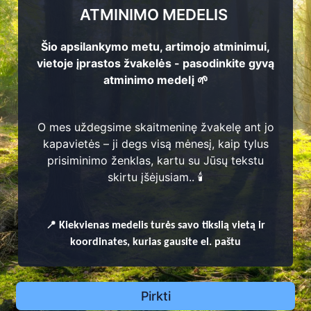
ATMINIMO MEDELIS
Šio apsilankymo metu, artimojo atminimui,
vietoje įprastos žvakelės - pasodinkite gyvą
atminimo medelį 🌱
O mes uždegsime skaitmeninę žvakelę ant jo
kapavietės – ji degs visą mėnesį, kaip tylus
prisiminimo ženklas, kartu su Jūsų tekstu
skirtu įšėjusiam.. 🕯️
📍
Kiekvienas
medelis turės savo tikslią vietą ir
koordinates, kurias gausite el. paštu
Pirkti