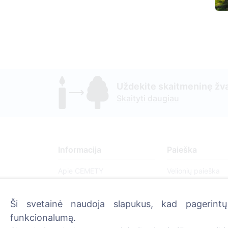
Uždekite skaitmeninę žva
Skaityti daugiau
Informacija
Paieška
Apie CEMETY
Velionių paieška
D.U.K.
Kapinių paieška
Ši svetainė naudoja slapukus, kad pagerintų 
Straipsniai
funkcionalumą.
Savivaldybių sąrašas