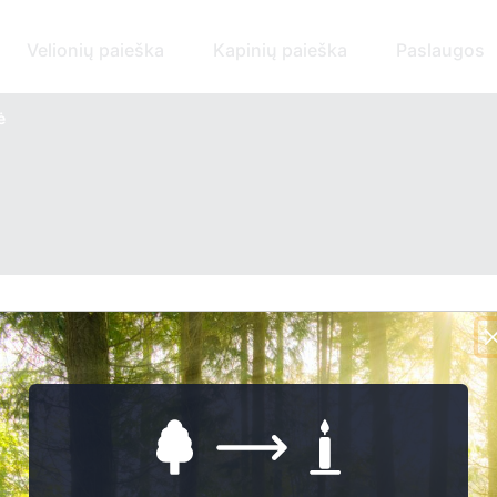
Velionių paieška
Kapinių paieška
Paslaugos
ė
Apie savivaldybę: