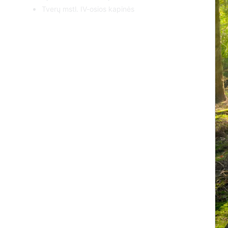
Tverų mstl. IV-osios kapinės