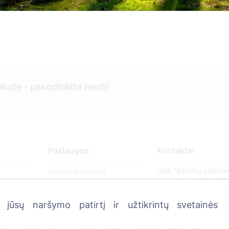
kutę - pasodinkite medį!
Paslaugos
Kontaktai
UAB "Kapinių valdym
Atminimo medelis
sprendimai", 304241
QR atminimo ženkliukas
+370 612 08926 
jūsų naršymo patirtį ir užtikrintų svetainės
Kapaviečių priežiūros
8:00 - 16:45)
paslaugos
info@cemety.lt