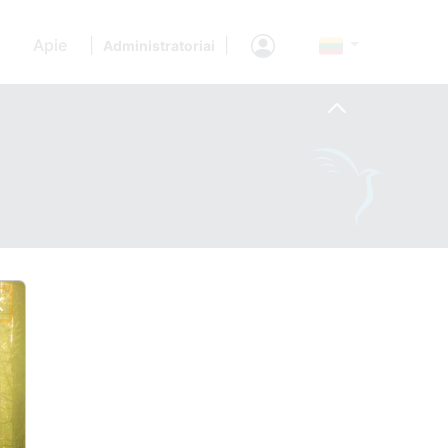
Apie
|
|
Administratoriai