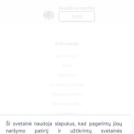
Pasodinta medžių
1390
Informacija
Apie CEMETY
D.U.K.
Straipsniai
Savivaldybių sąrašas
Privatumo politika
Mokėjimų politika
ES projektai
Ši svetainė naudoja slapukus, kad pagerintų jūsų
Slapukų nustatymai
naršymo patirtį ir užtikrintų svetainės