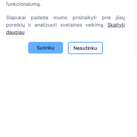
Paieška
funkcionalumą.
Velionių paieška
Slapukai padeda mums prisitaikyti prie jūsų
poreikių ir analizuoti svetainės veikimą.
Skaityti
Kapinių paieška
daugiau
Paslaugos
Sutinku
Nesutinku
Atminimo medelis
QR atminimo ženkliukas
Kapaviečių priežiūros paslaugos
Cemety dovanų kuponas
Išskirtinės urnos – ramybės simbolis išsiskyrimo akimirkoms.
Kontaktai
UAB "Kapinių valdymo sprendimai", 304241197
+370 612 08926 (I-V 8:00 - 16:45)
info@cemety.lt