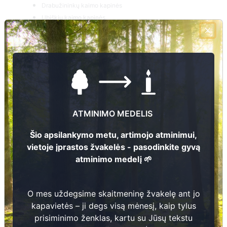
Drabužininkų kaimo kapinės
Ubiškių kaimo kapinės
Jurgionių (Karapolio) kaimo kapinės
Vaikštenių kaimo kapinės
Žėronių kaimo kapinės
Šklėrių kaimo kapinės (Trakų raj.)
Aukštadvario naujosios kapinės
Raipolio kaimo kapinės
Ružiavos kaimo kapinės
ATMINIMO MEDELIS
Šadžiūnų kaimo kapinės
Zabarauskų kaimo kapinės
Šio apsilankymo metu, artimojo atminimui,
Karažiškių kaimo kapinės
vietoje įprastos žvakelės - pasodinkite gyvą
Kozelkiškių kaimo kapinės
atminimo medelį 🌱
Krasnapolio kaimo kapinės
Grendavės kaimo kapinės
Smalių kaimo kapinės
O mes uždegsime skaitmeninę žvakelę ant jo
Panošiškių kaimo kapinės
kapavietės – ji degs visą mėnesį, kaip tylus
Aukštadvario senosios kapinės
prisiminimo ženklas, kartu su Jūsų tekstu
Kazokiškių kaimo kapinės