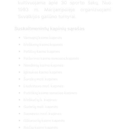
kultivuojama apie 30 sporto šakų. Nuo
1993 m. Marijampolėje organizuojami
Suvalkijos galiūno turnyrai.
Suskaitmenintų kapinių sąrašas
Varnupių kaimo kapinės
Meškėnų kaimo kapinės
Patilčių kaimo kapinės
Padovinio kaimo senosios kapinės
Nendrinių kaimo kapinės
Igliaukos kaimo kapinės
Šunskų mstl. kapinės
Liudvinavo mstl. kapinės
Putriškių kaimo senosios kapinės
Meškučių k. kapinės
Gudelių mstl. kapinės
Sasnavos mstl. kapinės
Ožkasvilių kaimo kapinės
Riečių kaimo kapinės