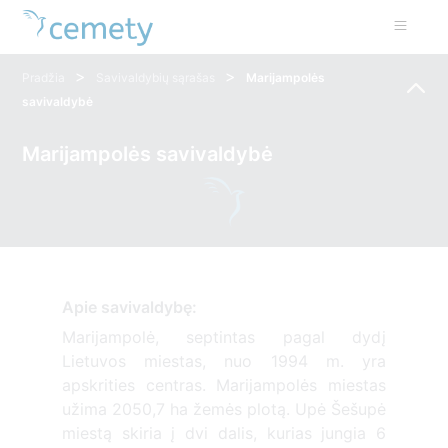
>
>
Pradžia
Savivaldybių sąrašas
Marijampolės
savivaldybė
Marijampolės savivaldybė
Apie savivaldybę:
Marijampolė, septintas pagal dydį
Lietuvos miestas, nuo 1994 m. yra
apskrities centras. Marijampolės miestas
užima 2050,7 ha žemės plotą. Upė Šešupė
miestą skiria į dvi dalis, kurias jungia 6