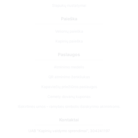
Slapukų nustatymai
Paieška
Velionių paieška
Kapinių paieška
Paslaugos
Atminimo medelis
QR atminimo ženkliukas
Kapaviečių priežiūros paslaugos
Cemety dovanų kuponas
Išskirtinės urnos – ramybės simbolis išsiskyrimo akimirkoms.
Kontaktai
UAB "Kapinių valdymo sprendimai", 304241197