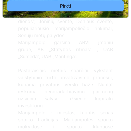
respublikoje ir užsienio šalyse.
Pirkti
Mieste vyksta tradicinės šventės: „Miesto
dienos", Joninių šventė, Derliaus šventė,
populiariausio marijampoliečio rinkimai,
Senųjų metų palydos
Marijampolę garsina ARVI įmonių
grupė, AB „Statybos ritmas“ , UAB
„Sumeda“, UAB „Mantinga“.
Pastaraisiais metais sparčiai vykstant
valstybinio turto privatizavimo procesui,
kuriama privataus verslo bazė. Nuolat
ieškoma bendradarbiavimo partnerių
užsienio šalyse, užsienio kapitalo
investitorių.
Marijampolė - miestas, turintis senas
sporto tradicijas. Marijampolės sporto
mokyklose ir sporto klubuose