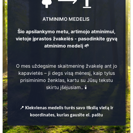
verslo, sporto, mokslo ir švietimo, turizmo
bei kiti ryšiai.
ATMINIMO MEDELIS
Marijampolė turi ir savo visuomenės
informavimo priemonių: leidžiami
Šio apsilankymo metu, artimojo atminimui,
laikraščiai „Suvalkietis",
vietoje įprastos žvakelės - pasodinkite gyvą
„Miesto laikraštis", „Savaitė", „100
atminimo medelį 🌱
procentų“, žurnalas „Suvalkija", veikia
regioninė televizija, vietinė radijo stotis
„Kapsai“. Mieste yra 1 kino teatras, veikia
O mes uždegsime skaitmeninę žvakelę ant jo
dramos teatras, modernus Kultūros
kapavietės – ji degs visą mėnesį, kaip tylus
centras.
prisiminimo ženklas, kartu su Jūsų tekstu
Marijampolėje veikia tautodailės klubas
skirtu įšėjusiam.. 🕯️
„Mūza". Respublikoje gerai žinomas vyrų
vokalinis ansamblis „Sūduvietis" (vad. R.
Morkūnas) su koncertinėmis programomis
📍
Kiekvienas
medelis turės savo tikslią vietą ir
aplankė daugelį užsienio šalių.
koordinates, kurias gausite el. paštu
Choreografiniai kolektyvai „Vilga",
„Javonėlis" sėkmingai pasirodo