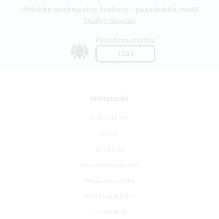
Uždekite skaitmeninę žvakutę - pasodinkite medį!
Skaityti daugiau
Pasodinta medžių
1393
Informacija
Apie CEMETY
D.U.K.
Straipsniai
Savivaldybių sąrašas
Privatumo politika
Mokėjimų politika
ES projektai