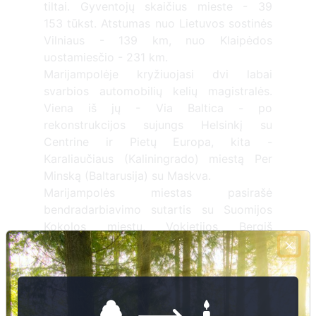
tiltai. Gyventojų skaičius mieste - 39
153 tūkst. Atstumas nuo Lietuvos sostinės
Vilniaus - 139 km, nuo Klaipėdos
uostamiesčio - 231 km.
Marijampolėje kryžiuojasi dvi labai
svarbios automobilių kelių magistralės.
Viena iš jų - Via Baltica - po
rekonstrukcijos sujungs Helsinkį su
Centrine ir Pietų Europa, kita -
Karaliaučiaus (Kaliningrado) miestą Per
Minską (Baltarusija) su Maskva.
Marijampolės miestas pasirašė
bendradarbiavimo sutartis su Suomijos
Kokolos miestu, Vokietijos Bergiš
Gladbacho miestu, Lenkijos Suvalkų ir
Piotrkov Tribulnalski miestais, Hordalando
Kvamo savivaldybe, Danijos Viborgo
miestu, Rusijos Černiachovskio miestu.
Marijampoliečius su jų partneriais sieja