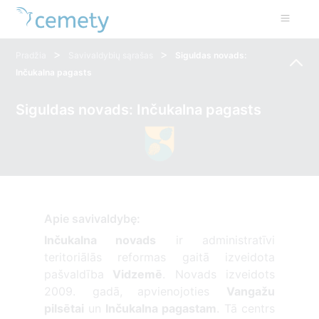
>
>
Pradžia
Savivaldybių sąrašas
Siguldas novads:
Inčukalna pagasts
Siguldas novads: Inčukalna pagasts
Apie savivaldybę:
Inčukalna novads
ir administratīvi
teritoriālās reformas gaitā izveidota
pašvaldība
Vidzemē
. Novads izveidots
2009. gadā,
apvienojoties
Vangažu
pilsētai
un
Inčukalna pagastam
. Tā centrs