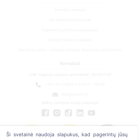
Atminimo medelis
QR atminimo ženkliukas
Kapaviečių priežiūros paslaugos
Cemety dovanų kuponas
Išskirtinės urnos – ramybės simbolis išsiskyrimo akimirkoms.
Kontaktai
UAB "Kapinių valdymo sprendimai", 304241197
+370 612 08926 (I-V 8:00 - 16:45)
info@cemety.lt
Veiklą vykdome visoje Lietuvoje!
Ši svetainė naudoja slapukus, kad pagerintų jūsų