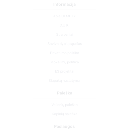
Informacija
Apie CEMETY
D.U.K.
Straipsniai
Savivaldybių sąrašas
Privatumo politika
Mokėjimų politika
ES projektai
Slapukų nustatymai
Paieška
Velionių paieška
Kapinių paieška
Paslaugos