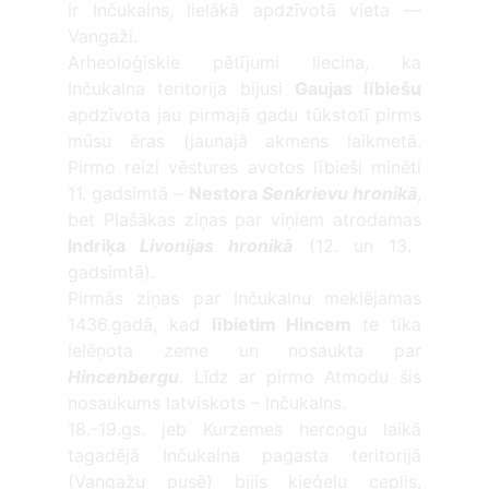
ir Inčukalns, lielākā apdzīvotā vieta —
Vangaži.
Arheoloģiskie pētījumi liecina, ka
Inčukalna teritorija bijusi
Gaujas lībiešu
apdzīvota jau pirmajā gadu tūkstotī pirms
mūsu ēras (jaunajā akmens laikmetā.
Pirmo reizi vēstures avotos lībieši minēti
11. gadsimtā –
Nestora
Senkrievu hronikā
,
bet Plašākas ziņas par viņiem atrodamas
Indriķa
Livonijas hronikā
(12. un 13.
gadsimtā).
Pirmās ziņas par Inčukalnu meklējamas
1436.gadā, kad
lībietim Hincem
te tika
ielēņota zeme un nosaukta par
Hincenbergu
. Līdz ar pirmo Atmodu šis
nosaukums latviskots – Inčukalns.
18.-19.gs. jeb Kurzemes hercogu laikā
tagadējā Inčukalna pagasta teritorijā
(Vangažu pusē) bijis ķieģeļu ceplis,