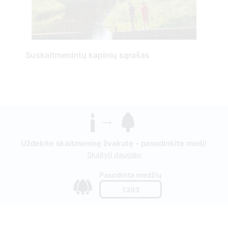
Suskaitmenintų kapinių sąrašas
Uždekite skaitmeninę žvakutę - pasodinkite medį!
Skaityti daugiau
Pasodinta medžių
1393