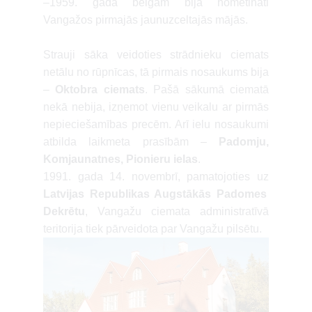
–1959. gada beigām bija nometināti
Vangažos pirmajās jaunuzceltajās mājās.
Strauji sāka veidoties strādnieku ciemats
netālu no rūpnīcas, tā pirmais nosaukums bija
–
Oktobra ciemats
. Pašā sākumā ciematā
nekā nebija, izņemot vienu veikalu ar pirmās
nepieciešamības precēm. Arī ielu nosaukumi
atbilda laikmeta prasībām –
Padomju,
Komjaunatnes, Pionieru ielas
.
1991. gada 14. novembrī, pamatojoties uz
Latvijas Republikas Augstākās Padomes
Dekrētu
, Vangažu ciemata administratīvā
teritorija tiek pārveidota par Vangažu pilsētu.