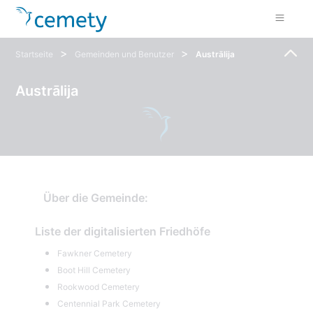
>
>
Startseite
Gemeinden und Benutzer
Austrālija
Austrālija
Über die Gemeinde:
Liste der digitalisierten Friedhöfe
Fawkner Cemetery
Boot Hill Cemetery
Rookwood Cemetery
Centennial Park Cemetery