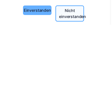
Zahlungsverfahren
Einverstanden
Nicht
Cookie-Einstellungen
einverstanden
Suche
Bestattete suchen
Friedhöfe suchen
Dienstleistungen
Kontakt
UAB "Kapinių valdymo sprendimai", 304241197
+370 612 08926 (I-V 8:00 - 16:45)
info@cemety.lt
Wir sind in ganz Deutschland tätig!