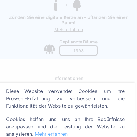
Zünden Sie eine digitale Kerze an - pflanzen Sie einen
Baum!
Mehr erfahren
Gepflanzte Bäume
1393
Informationen
Diese Website verwendet Cookies, um Ihre
Über CEMETY
Browser-Erfahrung zu verbessern und die
Häufig gestellte Fragen
Funktionalität der Website zu gewährleisten.
Blog
Cookies helfen uns, uns an Ihre Bedürfnisse
Liste der Gemeinden und Benutzer
anzupassen und die Leistung der Website zu
Datenschutzrichtlinie
analysieren.
Mehr erfahren