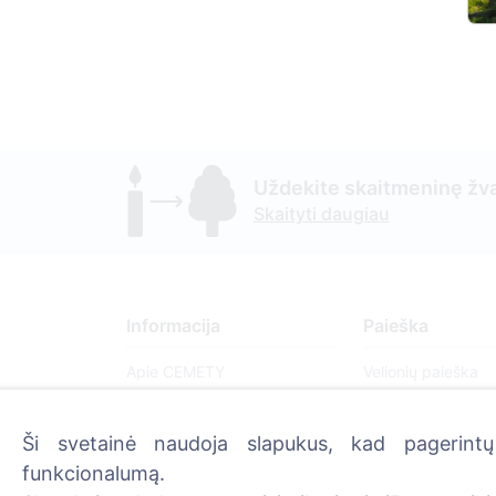
Uždekite skaitmeninę žva
Skaityti daugiau
Informacija
Paieška
Apie CEMETY
Velionių paieška
D.U.K.
Kapinių paieška
Ši svetainė naudoja slapukus, kad pagerintų 
Straipsniai
funkcionalumą.
Savivaldybių sąrašas