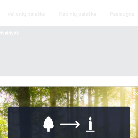
Velionių paieška
Kapinių paieška
Paslaugos
vivaldybė
Apie savivaldybę: