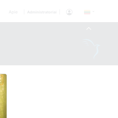
Apie
|
|
Administratoriai