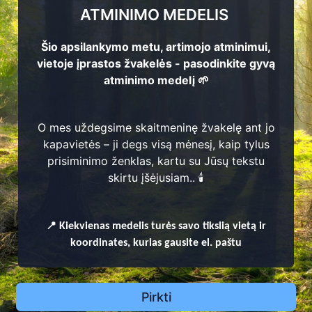
ATMINIMO MEDELIS
Šio apsilankymo metu, artimojo atminimui,
vietoje įprastos žvakelės - pasodinkite gyvą
atminimo medelį 🌱
O mes uždegsime skaitmeninę žvakelę ant jo
kapavietės – ji degs visą mėnesį, kaip tylus
prisiminimo ženklas, kartu su Jūsų tekstu
skirtu įšėjusiam.. 🕯️
📍
Kiekvienas
medelis turės savo tikslią vietą ir
koordinates, kurias gausite el. paštu
Pirkti