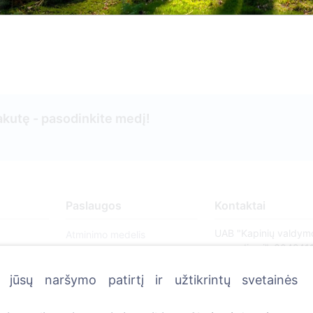
kutę - pasodinkite medį!
Paslaugos
Kontaktai
UAB "Kapinių valdym
Atminimo medelis
sprendimai", 304241
QR atminimo ženkliukas
+370 612 08926 
jūsų naršymo patirtį ir užtikrintų svetainės
Kapaviečių priežiūros
8:00 - 16:45)
paslaugos
info@cemety.lt