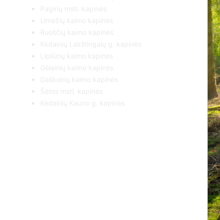
Pagirių mstl. kapinės
Urnėžių kaimo kapinės
Ruoščių kaimo kapinės
Kėdainių Lakštingalų g. kapinės
Lipliūnų kaimo kapinės
Gėlainių kaimo kapinės
Daškonių kaimo kapinės
Šėtos mstl. kapinės
Kėdainių Kauno g. kapinės