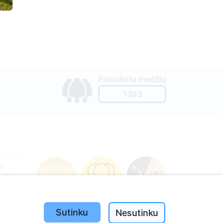
Pasodinta medžių
1393
o
197
(I-V
Sutinku
Nesutinku