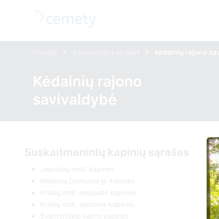
>
>
Pradžia
Savivaldybių sąrašas
Kėdainių rajono sa
Kėdainių rajono
savivaldybė
Suskaitmenintų kapinių sąrašas
Josvainių mstl. kapinės
Kėdainių Dotnuvos g. kapinės
Krakių mstl. naujosios kapinės
Krakių mstl. senosios kapinės
Šventoniškio kaimo kapinės