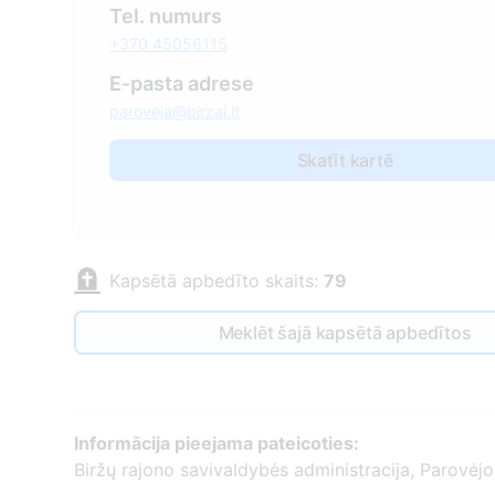
Tel. numurs
+370 45056115
E-pasta adrese
paroveja@birzai.lt
Skatīt kartē
Kapsētā apbedīto skaits:
79
Meklēt šajā kapsētā apbedītos
Informācija pieejama pateicoties:
Biržų rajono savivaldybės administracija, Parovėjo