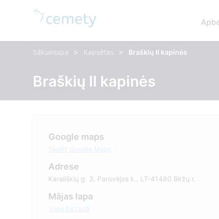
Apbe
>
>
Sākumlapa
Kapsētas
Braškių II kapinės
Braškių II kapinės
Google maps
Skatīt Google Maps
Adrese
Karališkių g. 3, Parovėjos k., LT-41480 Biržų r.
Mājas lapa
www.birzai.lt