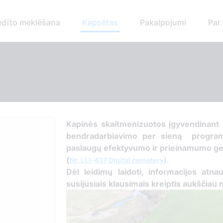
dīto meklēšana
Kapsētas
Pakalpojumi
Par
Kapinės skaitmenizuotos įgyvendinant 
bendradarbiavimo per sieną programo
paslaugų efektyvumo ir prieinamumo ger
(
).
Nr. LLI-437 Digital cemetery
Dėl leidimų laidoti, informacijos atnau
susijusiais klausimais kreiptis aukščiau 