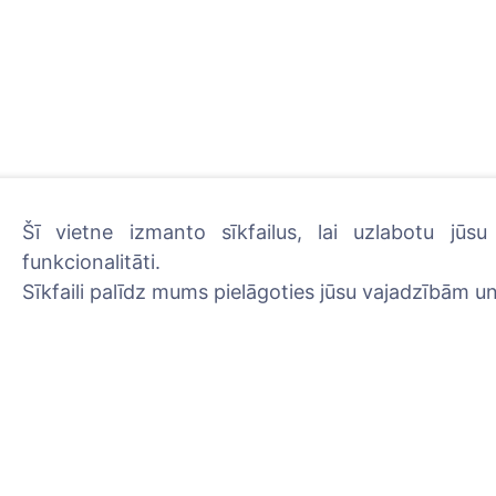
Šī vietne izmanto sīkfailus, lai uzlabotu jūs
funkcionalitāti.
Iededziet digitālo sveci -
Sīkfaili palīdz mums pielāgoties jūsu vajadzībām un
Uzzināt vairāk
Informācija
Meklēšana
Par CEMETY
Meklēt apbedīto
B.U.J.
Meklēt kapsētu