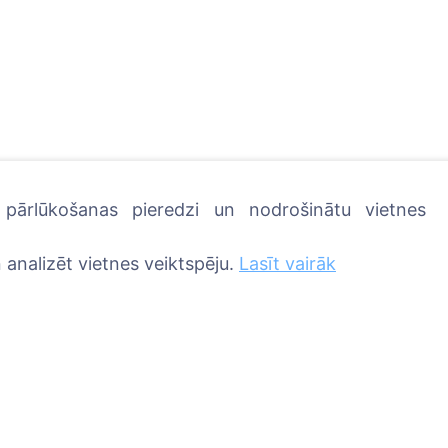
u pārlūkošanas pieredzi un nodrošinātu vietnes
 iestādiet koku!
 analizēt vietnes veiktspēju.
Lasīt vairāk
Pakalpojumi
Kontakti
UAB "Kapinių valdym
sprendimai", 304241